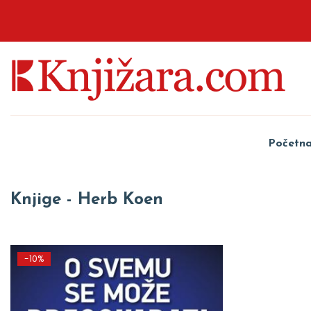
Početn
Knjige - Herb Koen
-10%