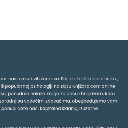
or naslova iz svih žanrova. Bilo da tražite beletristiku,
i ili popularnoj psihologiji, na sajtu Knjižara.com online
oj ponudi se nalaze knjige za decu i tinejdžere, kao i
jujući saradnji sa vodećim izdavačima, obezbeđujemo vam
j ponudi ćete naći kapitalna izdanja, izuzetne