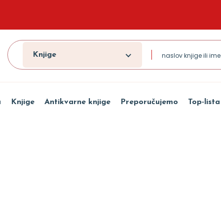
Knjige
a
Knjige
Antikvarne knjige
Preporučujemo
Top-lista