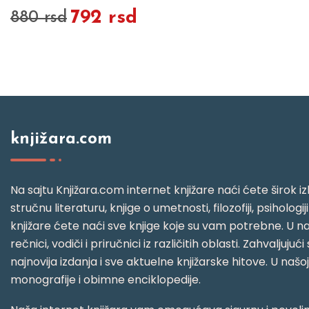
792 rsd
880 rsd
knjižara.com
Na sajtu Knjižara.com internet knjižare naći ćete širok izb
stručnu literaturu, knjige o umetnosti, filozofiji, psihologij
knjižare ćete naći sve knjige koje su vam potrebne. U naš
rečnici, vodiči i priručnici iz različitih oblasti. Zahval
najnovija izdanja i sve aktuelne knjižarske hitove. U našo
monografije i obimne enciklopedije.