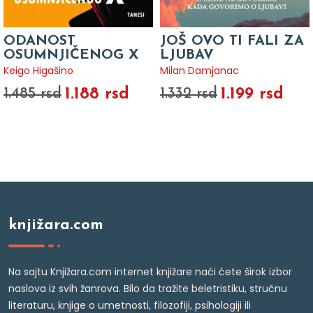
ODANOST
JOŠ OVO TI FALI ZA
OSUMNJIČENOG X
LJUBAV
Keigo Higašino
Milan Damjanac
1.188 rsd
1.199 rsd
1.485 rsd
1.332 rsd
knjižara.com
Na sajtu Knjižara.com internet knjižare naći ćete širok izbor
naslova iz svih žanrova. Bilo da tražite beletristiku, stručnu
literaturu, knjige o umetnosti, filozofiji, psihologiji ili