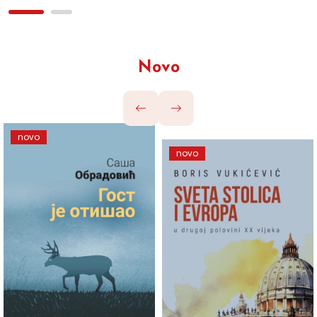
Novo
novo
novo