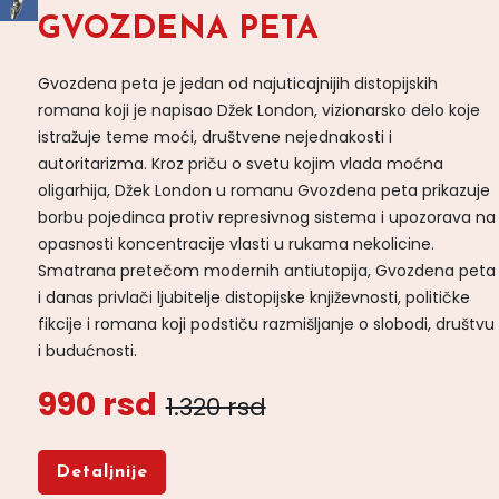
GVOZDENA PETA
Gvozdena peta je jedan od najuticajnijih distopijskih
romana koji je napisao Džek London, vizionarsko delo koje
istražuje teme moći, društvene nejednakosti i
autoritarizma. Kroz priču o svetu kojim vlada moćna
oligarhija, Džek London u romanu Gvozdena peta prikazuje
borbu pojedinca protiv represivnog sistema i upozorava na
opasnosti koncentracije vlasti u rukama nekolicine.
Smatrana pretečom modernih antiutopija, Gvozdena peta
i danas privlači ljubitelje distopijske književnosti, političke
fikcije i romana koji podstiču razmišljanje o slobodi, društvu
i budućnosti.
990 rsd
1.320 rsd
Detaljnije