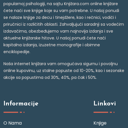
popularnoj psihologiji, na sajtu Knjižara.com online knjižare
ćete naći sve knjige koje su vam potrebne. U našoj ponudi
se nalaze knjige za decu i tinejdžere, kao i rečnici, vodiči i
priručnici iz različitih oblasti. Zahvaljujući saradnji sa vodećim
izdavačima, obezbeđujemo vam najnovija izdanja i sve
aktuelne knjižarske hitove. U našoj ponudi ćete naći
kapitalna izdanja, izuzetne monografije i obimne
enciklopedije.
Naša internet knjižara vam omogućava sigurnu i povoljnu
online kupovinu, uz stalne popuste od 10-20%, kao i sezonske
akcije sa popustima od 30%, 40%, pa čak i 50%.
Informacije
Linkovi
O Nama
Knjige