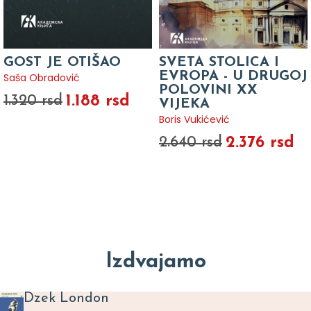
GOST JE OTIŠAO
SVETA STOLICA I
EVROPA - U DRUGOJ
Saša Obradović
POLOVINI XX
1.188 rsd
1.320 rsd
VIJEKA
Boris Vukićević
2.376 rsd
2.640 rsd
Izdvajamo
Dzek London