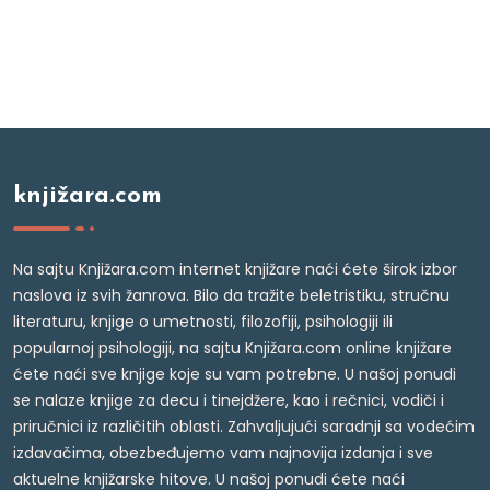
knjižara.com
Na sajtu Knjižara.com internet knjižare naći ćete širok izbor
naslova iz svih žanrova. Bilo da tražite beletristiku, stručnu
literaturu, knjige o umetnosti, filozofiji, psihologiji ili
popularnoj psihologiji, na sajtu Knjižara.com online knjižare
ćete naći sve knjige koje su vam potrebne. U našoj ponudi
se nalaze knjige za decu i tinejdžere, kao i rečnici, vodiči i
priručnici iz različitih oblasti. Zahvaljujući saradnji sa vodećim
izdavačima, obezbeđujemo vam najnovija izdanja i sve
aktuelne knjižarske hitove. U našoj ponudi ćete naći