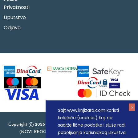
Privatnosti
Uputstvo
Odjava
Sajt www.knjizara.com koristi
kolačiće (cookies) koji ne
sadrže lične podatke i služe radi
Copyright
2026 Knjizara.com - MAKART DOO BEOGRAD
poboljšanja korisničkog iskustva
(NOVI BEOGRAD), PIB: 105184104, MB: 20337524