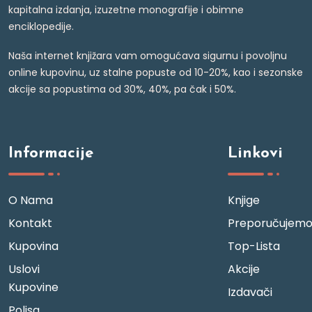
kapitalna izdanja, izuzetne monografije i obimne
enciklopedije.
Naša internet knjižara vam omogućava sigurnu i povoljnu
online kupovinu, uz stalne popuste od 10-20%, kao i sezonske
akcije sa popustima od 30%, 40%, pa čak i 50%.
Informacije
Linkovi
O Nama
Knjige
Kontakt
Preporučujem
Kupovina
Top-Lista
Uslovi
Akcije
Kupovine
Izdavači
Polisa