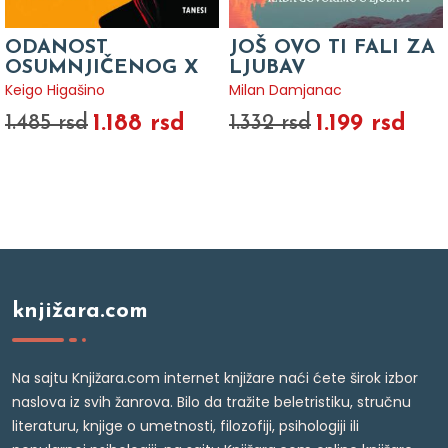
ODANOST
JOŠ OVO TI FALI ZA
OSUMNJIČENOG X
LJUBAV
Keigo Higašino
Milan Damjanac
1.188 rsd
1.199 rsd
1.485 rsd
1.332 rsd
knjižara.com
Na sajtu Knjižara.com internet knjižare naći ćete širok izbor
naslova iz svih žanrova. Bilo da tražite beletristiku, stručnu
literaturu, knjige o umetnosti, filozofiji, psihologiji ili