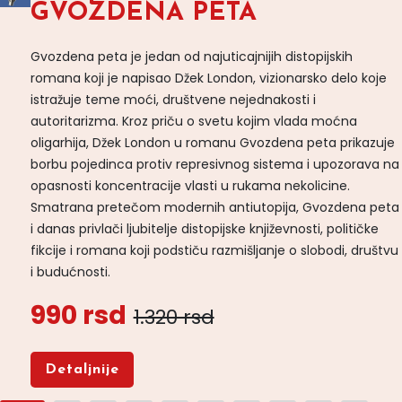
GVOZDENA PETA
Gvozdena peta je jedan od najuticajnijih distopijskih
romana koji je napisao Džek London, vizionarsko delo koje
istražuje teme moći, društvene nejednakosti i
autoritarizma. Kroz priču o svetu kojim vlada moćna
oligarhija, Džek London u romanu Gvozdena peta prikazuje
borbu pojedinca protiv represivnog sistema i upozorava na
opasnosti koncentracije vlasti u rukama nekolicine.
Smatrana pretečom modernih antiutopija, Gvozdena peta
i danas privlači ljubitelje distopijske književnosti, političke
fikcije i romana koji podstiču razmišljanje o slobodi, društvu
i budućnosti.
990 rsd
1.320 rsd
Detaljnije