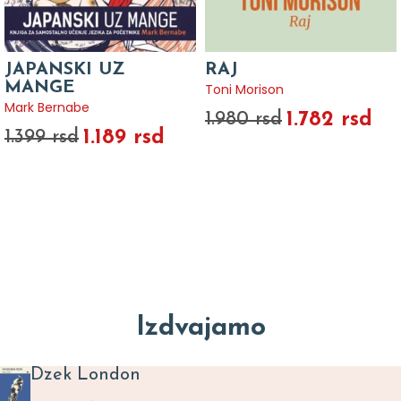
JAPANSKI UZ
RAJ
MANGE
Toni Morison
Mark Bernabe
1.782 rsd
1.980 rsd
1.189 rsd
1.399 rsd
Izdvajamo
Dzek London