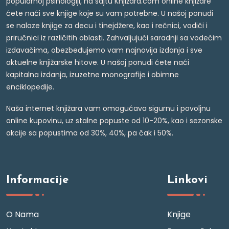
popularnoj psihologiji, na sajtu Knjižara.com online knjižare
ćete naći sve knjige koje su vam potrebne. U našoj ponudi
se nalaze knjige za decu i tinejdžere, kao i rečnici, vodiči i
priručnici iz različitih oblasti. Zahvaljujući saradnji sa vodećim
izdavačima, obezbeđujemo vam najnovija izdanja i sve
aktuelne knjižarske hitove. U našoj ponudi ćete naći
kapitalna izdanja, izuzetne monografije i obimne
enciklopedije.
Naša internet knjižara vam omogućava sigurnu i povoljnu
online kupovinu, uz stalne popuste od 10-20%, kao i sezonske
akcije sa popustima od 30%, 40%, pa čak i 50%.
Informacije
Linkovi
O Nama
Knjige