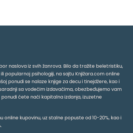
or naslova iz svih žanrova. Bilo da tražite beletristiku,
i ili popularnoj psihologiji, na sajtu Knjižara.com online
oj ponudi se nalaze knjige za decu i tinejdžere, kao i
jujući saradnji sa vodećim izdavačima, obezbeđujemo vam
j ponudi ćete naći kapitalna izdanja, izuzetne
 online kupovinu, uz stalne popuste od 10-20%, kao i
.