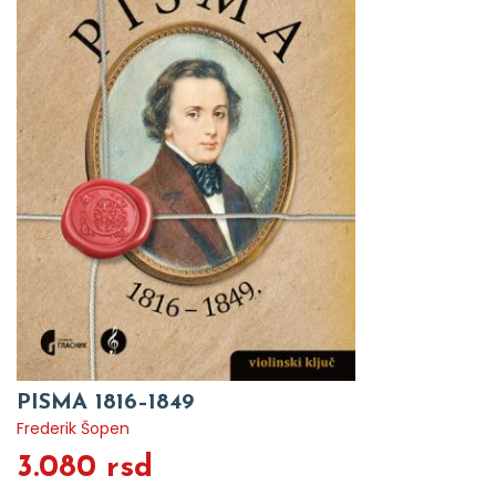
PISMA 1816–1849
Frederik Šopen
3.080 rsd