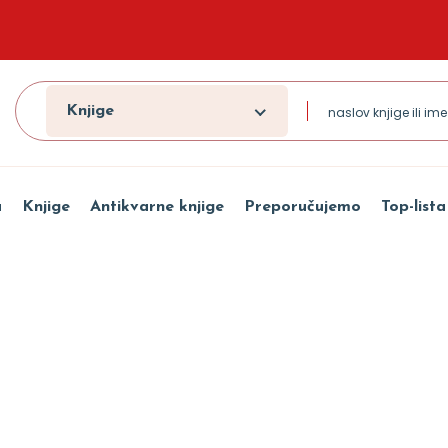
Knjige
a
Knjige
Antikvarne knjige
Preporučujemo
Top-lista