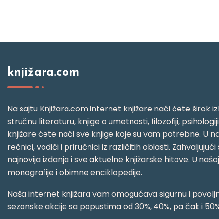
knjižara.com
Na sajtu Knjižara.com internet knjižare naći ćete širok izb
stručnu literaturu, knjige o umetnosti, filozofiji, psihologij
knjižare ćete naći sve knjige koje su vam potrebne. U naš
rečnici, vodiči i priručnici iz različitih oblasti. Zahval
najnovija izdanja i sve aktuelne knjižarske hitove. U našo
monografije i obimne enciklopedije.
Naša internet knjižara vam omogućava sigurnu i povoljnu
sezonske akcije sa popustima od 30%, 40%, pa čak i 50%