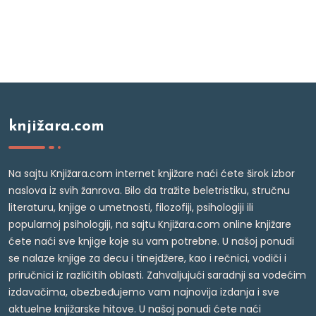
knjižara.com
Na sajtu Knjižara.com internet knjižare naći ćete širok izbor
naslova iz svih žanrova. Bilo da tražite beletristiku, stručnu
literaturu, knjige o umetnosti, filozofiji, psihologiji ili
popularnoj psihologiji, na sajtu Knjižara.com online knjižare
ćete naći sve knjige koje su vam potrebne. U našoj ponudi
se nalaze knjige za decu i tinejdžere, kao i rečnici, vodiči i
priručnici iz različitih oblasti. Zahvaljujući saradnji sa vodećim
izdavačima, obezbeđujemo vam najnovija izdanja i sve
aktuelne knjižarske hitove. U našoj ponudi ćete naći