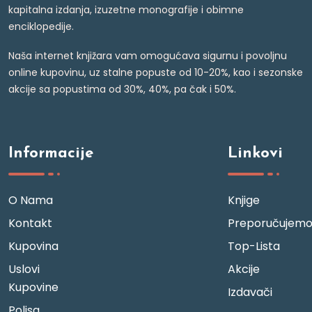
kapitalna izdanja, izuzetne monografije i obimne
enciklopedije.
Naša internet knjižara vam omogućava sigurnu i povoljnu
online kupovinu, uz stalne popuste od 10-20%, kao i sezonske
akcije sa popustima od 30%, 40%, pa čak i 50%.
Informacije
Linkovi
O Nama
Knjige
Kontakt
Preporučujem
Kupovina
Top-Lista
Uslovi
Akcije
Kupovine
Izdavači
Polisa