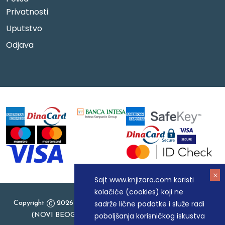
Privatnosti
Uputstvo
Odjava
Sajt www.knjizara.com koristi
kolačiće (cookies) koji ne
sadrže lične podatke i služe radi
Copyright
2026 Knjizara.com - MAKART DOO BEOGRAD
poboljšanja korisničkog iskustva
(NOVI BEOGRAD), PIB: 105184104, MB: 20337524