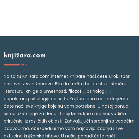
knjižara.com
Na sajtu Knjižara.com internet knjižare naći ćete širok izbor
naslova iz svih žanrova. Bilo da tražite beletristiku, stručnu
literaturu, knjige o umetnosti, filozofiji, psihologiji ili
popularnoj psihologiji, na sajtu Knjižara.com online knjižare
ćete naći sve knjige koje su vam potrebne. U našoj ponudi
se nalaze knjige za decu i tinejdžere, kao i rečnici, vodiči i
priručnici iz različitih oblasti. Zahvaljujući saradnji sa vodećim
izdavačima, obezbeđujemo vam najnovija izdanja i sve
aktuelne knjižarske hitove. U našoj ponudi ćete naći