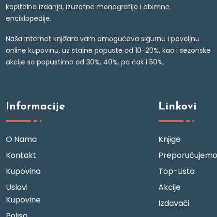
kapitalna izdanja, izuzetne monografije i obimne
enciklopedije.
Naša internet knjižara vam omogućava sigurnu i povoljnu
online kupovinu, uz stalne popuste od 10-20%, kao i sezonske
akcije sa popustima od 30%, 40%, pa čak i 50%.
Informacije
Linkovi
O Nama
Knjige
Kontakt
Preporučujem
Kupovina
Top-Lista
Uslovi
Akcije
Kupovine
Izdavači
Polisa