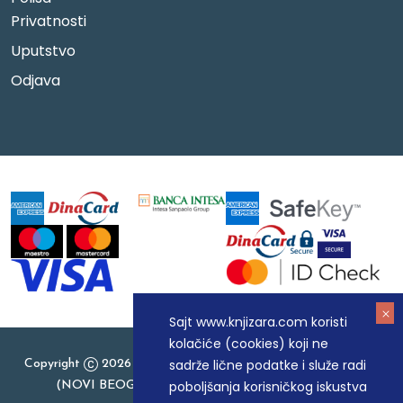
Privatnosti
Uputstvo
Odjava
Sajt www.knjizara.com koristi
kolačiće (cookies) koji ne
sadrže lične podatke i služe radi
Copyright
2026 Knjizara.com - MAKART DOO BEOGRAD
poboljšanja korisničkog iskustva
(NOVI BEOGRAD), PIB: 105184104, MB: 20337524