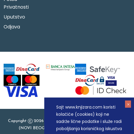
Privatnosti
Uputstvo
Odjava
Sajt www.knjizara.com koristi
kolačiće (cookies) koji ne
sadrže lične podatke i služe radi
Copyright
2026 Knjizara.com - MAKART DOO BEOGRAD
poboljšanja korisničkog iskustva
(NOVI BEOGRAD), PIB: 105184104, MB: 20337524