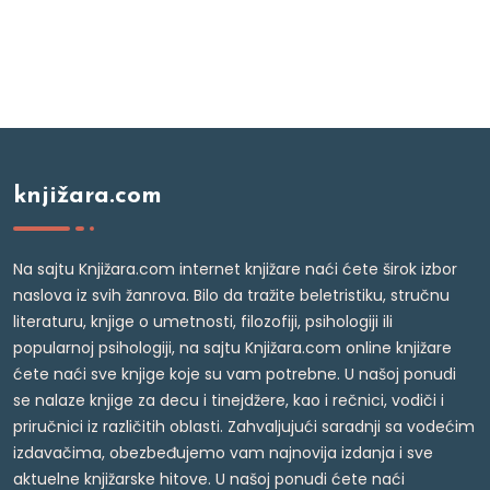
knjižara.com
Na sajtu Knjižara.com internet knjižare naći ćete širok izbor
naslova iz svih žanrova. Bilo da tražite beletristiku, stručnu
literaturu, knjige o umetnosti, filozofiji, psihologiji ili
popularnoj psihologiji, na sajtu Knjižara.com online knjižare
ćete naći sve knjige koje su vam potrebne. U našoj ponudi
se nalaze knjige za decu i tinejdžere, kao i rečnici, vodiči i
priručnici iz različitih oblasti. Zahvaljujući saradnji sa vodećim
izdavačima, obezbeđujemo vam najnovija izdanja i sve
aktuelne knjižarske hitove. U našoj ponudi ćete naći