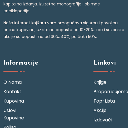
kapitalna izdanja, izuzetne monografije i obimne
enciklopedije.
Naša internet knjižara vam omogućava sigurnu i povoljnu
online kupovinu, uz stalne popuste od 10-20%, kao i sezonske
akcije sa popustima od 30%, 40%, pa čak i 50%.
Informacije
Linkovi
O Nama
Knjige
Kontakt
Preporučujem
Kupovina
Top-Lista
Uslovi
Akcije
Kupovine
Izdavači
Polisa