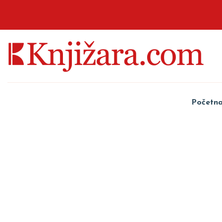
Početn