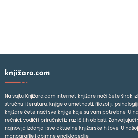
knjižara.com
Na sajtu Knjižara.com internet knjižare naći ćete širok izb
stručnu literaturu, knjige o umetnosti, filozofiji, psihologij
knjižare ćete naći sve knjige koje su vam potrebne. U naš
rečnici, vodiči i priručnici iz različitih oblasti. Zahval
najnovija izdanja i sve aktuelne knjižarske hitove. U našo
monografije i obimne enciklopedije.