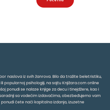
Početna
or naslova iz svih žanrova. Bilo da tražite beletristiku,
i ili popularnoj psihologiji, na sajtu Knjižara.com online
oj ponudi se nalaze knjige za decu i tinejdžere, kao i
jujući saradnji sa vodećim izdavačima, obezbeđujemo vam
j ponudi ćete naći kapitalna izdanja, izuzetne