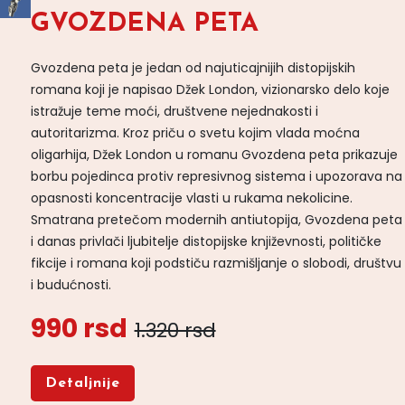
GVOZDENA PETA
Gvozdena peta je jedan od najuticajnijih distopijskih
romana koji je napisao Džek London, vizionarsko delo koje
istražuje teme moći, društvene nejednakosti i
autoritarizma. Kroz priču o svetu kojim vlada moćna
oligarhija, Džek London u romanu Gvozdena peta prikazuje
borbu pojedinca protiv represivnog sistema i upozorava na
opasnosti koncentracije vlasti u rukama nekolicine.
Smatrana pretečom modernih antiutopija, Gvozdena peta
i danas privlači ljubitelje distopijske književnosti, političke
fikcije i romana koji podstiču razmišljanje o slobodi, društvu
i budućnosti.
990 rsd
1.320 rsd
Detaljnije