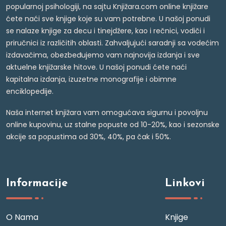
popularnoj psihologiji, na sajtu Knjižara.com online knjižare
ćete naći sve knjige koje su vam potrebne. U našoj ponudi
se nalaze knjige za decu i tinejdžere, kao i rečnici, vodiči i
priručnici iz različitih oblasti. Zahvaljujući saradnji sa vodećim
izdavačima, obezbeđujemo vam najnovija izdanja i sve
aktuelne knjižarske hitove. U našoj ponudi ćete naći
kapitalna izdanja, izuzetne monografije i obimne
enciklopedije.
Naša internet knjižara vam omogućava sigurnu i povoljnu
online kupovinu, uz stalne popuste od 10-20%, kao i sezonske
akcije sa popustima od 30%, 40%, pa čak i 50%.
Informacije
Linkovi
O Nama
Knjige