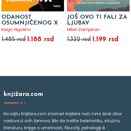
ODANOST
JOŠ OVO TI FALI ZA
OSUMNJIČENOG X
LJUBAV
Keigo Higašino
Milan Damjanac
1.188 rsd
1.199 rsd
1.485 rsd
1.332 rsd
knjižara.com
Na sajtu Knjižara.com internet knjižare naći ćete širok izbor
naslova iz svih žanrova. Bilo da tražite beletristiku, stručnu
literaturu, knjige o umetnosti, filozofiji, psihologiji ili