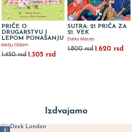
PRIČE O
SUTRA: 21 PRIČA ZA
DRUGARSTVU I
21. VEK
LEPOM PONAŠANJU
Darko Macan
Metju Oldam
1.620 rsd
1.800 rsd
1.305 rsd
1.450 rsd
Izdvajamo
Dzek London