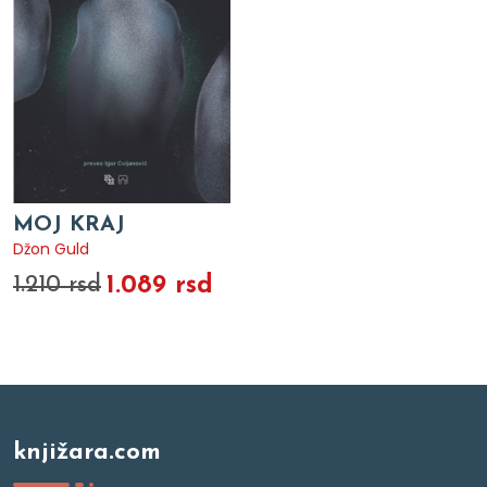
MOJ KRAJ
Džon Guld
1.089 rsd
1.210 rsd
knjižara.com