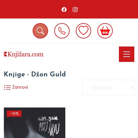
Knjige - Džon Guld
Žanrovi
-10%