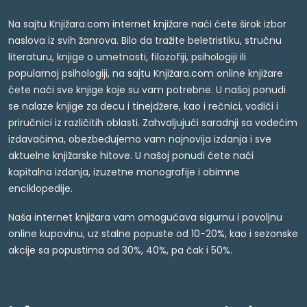
Na sajtu Knjižara.com internet knjižare naći ćete širok izbor
naslova iz svih žanrova. Bilo da tražite beletristiku, stručnu
literaturu, knjige o umetnosti, filozofiji, psihologiji ili
popularnoj psihologiji, na sajtu Knjižara.com online knjižare
ćete naći sve knjige koje su vam potrebne. U našoj ponudi
se nalaze knjige za decu i tinejdžere, kao i rečnici, vodiči i
priručnici iz različitih oblasti. Zahvaljujući saradnji sa vodećim
izdavačima, obezbeđujemo vam najnovija izdanja i sve
aktuelne knjižarske hitove. U našoj ponudi ćete naći
kapitalna izdanja, izuzetne monografije i obimne
enciklopedije.
Naša internet knjižara vam omogućava sigurnu i povoljnu
online kupovinu, uz stalne popuste od 10-20%, kao i sezonske
akcije sa popustima od 30%, 40%, pa čak i 50%.