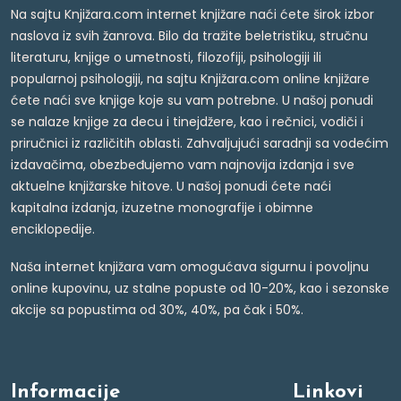
Na sajtu Knjižara.com internet knjižare naći ćete širok izbor
naslova iz svih žanrova. Bilo da tražite beletristiku, stručnu
literaturu, knjige o umetnosti, filozofiji, psihologiji ili
popularnoj psihologiji, na sajtu Knjižara.com online knjižare
ćete naći sve knjige koje su vam potrebne. U našoj ponudi
se nalaze knjige za decu i tinejdžere, kao i rečnici, vodiči i
priručnici iz različitih oblasti. Zahvaljujući saradnji sa vodećim
izdavačima, obezbeđujemo vam najnovija izdanja i sve
aktuelne knjižarske hitove. U našoj ponudi ćete naći
kapitalna izdanja, izuzetne monografije i obimne
enciklopedije.
Naša internet knjižara vam omogućava sigurnu i povoljnu
online kupovinu, uz stalne popuste od 10-20%, kao i sezonske
akcije sa popustima od 30%, 40%, pa čak i 50%.
Informacije
Linkovi