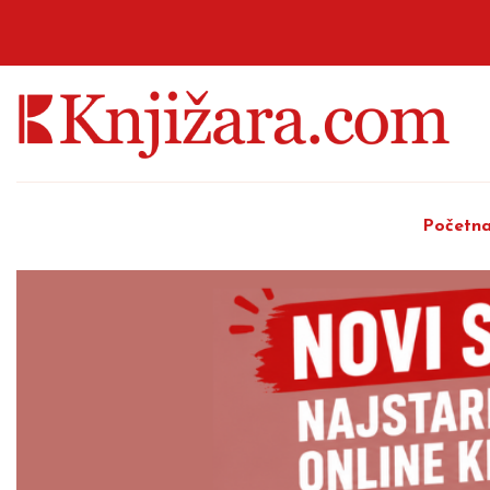
Početn