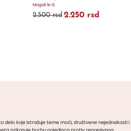
Magali le Iš
2.250 rsd
2.500 rsd
ko delo koje istražuje teme moći, društvene nejednakosti i
peta prikazuje borbu pojedinca protiv represivnog