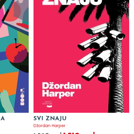
CA
SVI ZNAJU
Džordan Harper