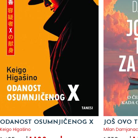
ODANOST OSUMNJIČENOG X
JOŠ OVO T
Keigo Higašino
Milan Damjana