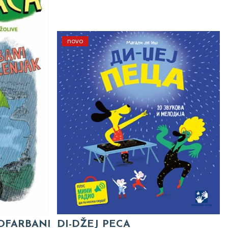
novo
 OFARBANI
DI-DŽEJ PECA