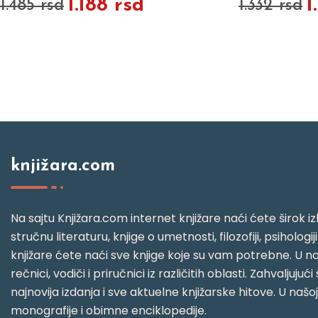
1.188 rsd
1
1.485 rsd
1.332 rsd
knjižara.com
Na sajtu Knjižara.com internet knjižare naći ćete širok izb
stručnu literaturu, knjige o umetnosti, filozofiji, psihologij
knjižare ćete naći sve knjige koje su vam potrebne. U naš
rečnici, vodiči i priručnici iz različitih oblasti. Zahval
najnovija izdanja i sve aktuelne knjižarske hitove. U našo
monografije i obimne enciklopedije.