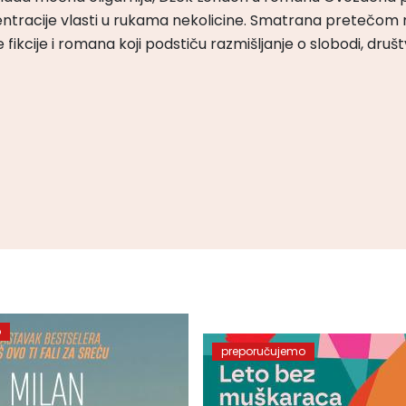
ntracije vlasti u rukama nekolicine. Smatrana pretečom m
čke fikcije i romana koji podstiču razmišljanje o slobodi, druš
o
preporučujemo