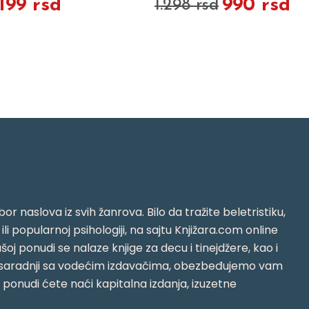
.199 rsd
990 rsd
1.298 rsd
or naslova iz svih žanrova. Bilo da tražite beletristiku,
i ili popularnoj psihologiji, na sajtu Knjižara.com online
oj ponudi se nalaze knjige za decu i tinejdžere, kao i
jujući saradnji sa vodećim izdavačima, obezbeđujemo vam
j ponudi ćete naći kapitalna izdanja, izuzetne