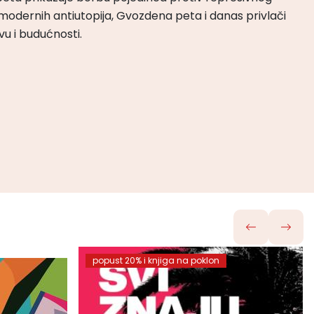
odernih antiutopija, Gvozdena peta i danas privlači
tvu i budućnosti.
popust 20% i knjiga na poklon