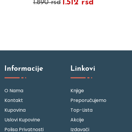
1.512 rsd
1.890 rsd
Informacije
Linkovi
O Nama
Knjige
Kontakt
Preporučujemo
Kupovina
Top-Lista
Uslovi Kupovine
Akcije
Polisa Privatnosti
Izdavači