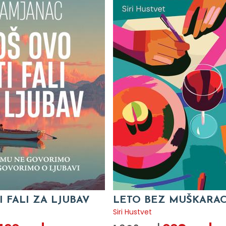
I FALI ZA LJUBAV
LETO BEZ MUŠKARA
c
Siri Hustvet