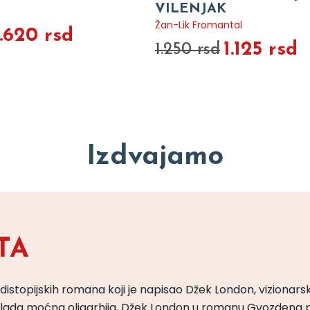
VILENJAK
Žan-Lik Fromantal
1.620 rsd
1.125 rsd
1.250 rsd
Izdvajamo
TA
 distopijskih romana koji je napisao Džek London, vizionars
m vlada moćna oligarhija, Džek London u romanu Gvozdena 