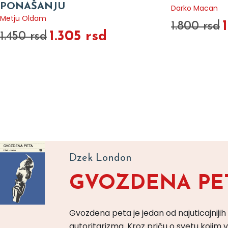
PONAŠANJU
Darko Macan
Metju Oldam
1.800 rsd
1.305 rsd
1.450 rsd
Dzek London
GVOZDENA PE
Gvozdena peta je jedan od najuticajnijih
autoritarizma. Kroz priču o svetu koji