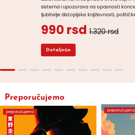
sistema i upozorava na opasnosti konce
ljubitelje distopijske književnosti, politi
990 rsd
1.320 rsd
Detaljnije
Preporučujemo
preporučujem
preporučujemo