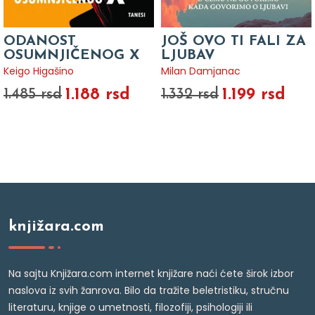
ODANOST
JOŠ OVO TI FALI ZA
OSUMNJIČENOG X
LJUBAV
Keigo Higašino
Milan Damjanac
1.188 rsd
1.199 rsd
1.485 rsd
1.332 rsd
knjižara.com
Na sajtu Knjižara.com internet knjižare naći ćete širok izbor
naslova iz svih žanrova. Bilo da tražite beletristiku, stručnu
literaturu, knjige o umetnosti, filozofiji, psihologiji ili