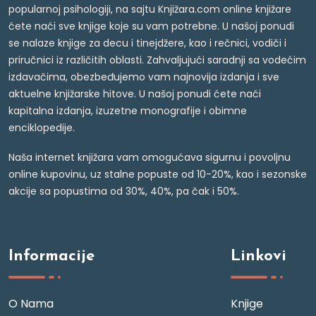
popularnoj psihologiji, na sajtu Knjižara.com online knjižare
ćete naći sve knjige koje su vam potrebne. U našoj ponudi
se nalaze knjige za decu i tinejdžere, kao i rečnici, vodiči i
priručnici iz različitih oblasti. Zahvaljujući saradnji sa vodećim
izdavačima, obezbeđujemo vam najnovija izdanja i sve
aktuelne knjižarske hitove. U našoj ponudi ćete naći
kapitalna izdanja, izuzetne monografije i obimne
enciklopedije.
Naša internet knjižara vam omogućava sigurnu i povoljnu
online kupovinu, uz stalne popuste od 10-20%, kao i sezonske
akcije sa popustima od 30%, 40%, pa čak i 50%.
Informacije
Linkovi
O Nama
Knjige