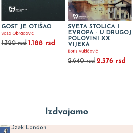
GOST JE OTIŠAO
SVETA STOLICA I
EVROPA - U DRUGOJ
Saša Obradović
POLOVINI XX
1.188 rsd
1.320 rsd
VIJEKA
Boris Vukićević
2.376 rsd
2.640 rsd
Izdvajamo
Dzek London