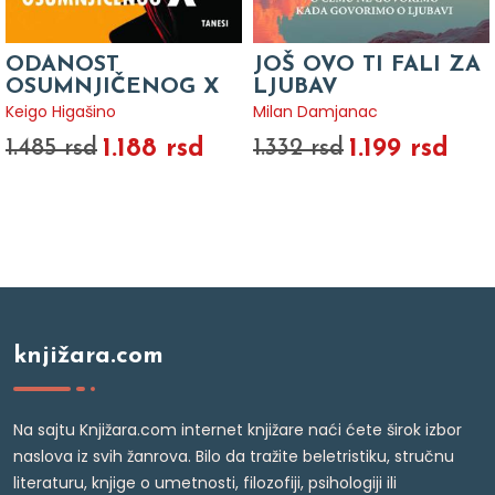
ODANOST
JOŠ OVO TI FALI ZA
OSUMNJIČENOG X
LJUBAV
Keigo Higašino
Milan Damjanac
1.188 rsd
1.199 rsd
1.485 rsd
1.332 rsd
knjižara.com
Na sajtu Knjižara.com internet knjižare naći ćete širok izbor
naslova iz svih žanrova. Bilo da tražite beletristiku, stručnu
literaturu, knjige o umetnosti, filozofiji, psihologiji ili