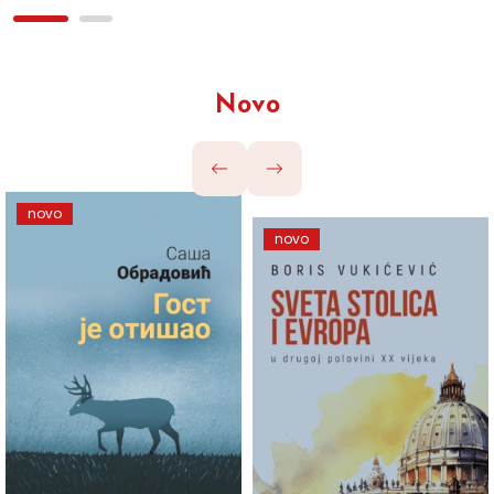
Novo
novo
novo