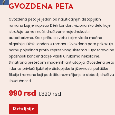
GVOZDENA PETA
Gvozdena peta je jedan od najuticajnijih distopijskih
romana koji je napisao Džek London, vizionarsko delo koje
istražuje teme moći, društvene nejednakosti i
autoritarizma. Kroz priču o svetu kojim vlada moćna
oligarhija, Džek London u romanu Gvozdena peta prikazuje
borbu pojedinca protiv represivnog sistema i upozorava na
opasnosti koncentracije vlasti u rukama nekolicine.
Smatrana pretečom modernih antiutopija, Gvozdena peta
i danas privlači ljubitelje distopijske književnosti, političke
fikcije i romana koji podstiču razmišljanje o slobodi, društvu
i budućnosti.
990 rsd
1.320 rsd
Detaljnije