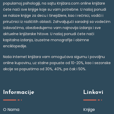
popularnoj psihologiji, na sajtu Knjižara.com online knjižare
ćete naći sve knjige koje su vam potrebne. U našoj ponudi
se nalaze knjige za decu i tinejdžere, kao i rečnici, vodiči i
priručnici iz različitih oblasti. Zahvaljujući saradnji sa vodećim
izdavačima, obezbeđujemo vam najnovija izdanja i sve
aktuelne knjižarske hitove. U našoj ponudi ćete naći
kapitalna izdanja, izuzetne monografije i obimne
enciklopedije.
Naša internet knjižara vam omogućava sigurnu i povoljnu
online kupovinu, uz stalne popuste od 10-20%, kao i sezonske
akcije sa popustima od 30%, 40%, pa čak i 50%.
Informacije
Linkovi
O Nama
Knjige