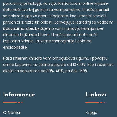
popularnoj psihologiji, na sajtu Knjižara.com online knjižare
ćete naći sve knjige koje su vam potrebne. U našoj ponudi
se nalaze knjige za decu i tinejdžere, kao i rečnici, vodiči i
priručnici iz različitih oblasti. Zahvaljujući saradnji sa vodećim
izdavačima, obezbeđujemo vam najnovija izdanja i sve
aktuelne knjižarske hitove. U našoj ponudi ćete naći
kapitalna izdanja, izuzetne monografije i obimne
enciklopedije.
Naša internet knjižara vam omogućava sigurnu i povoljnu
online kupovinu, uz stalne popuste od 10-20%, kao i sezonske
akcije sa popustima od 30%, 40%, pa čak i 50%.
Informacije
Linkovi
O Nama
Knjige