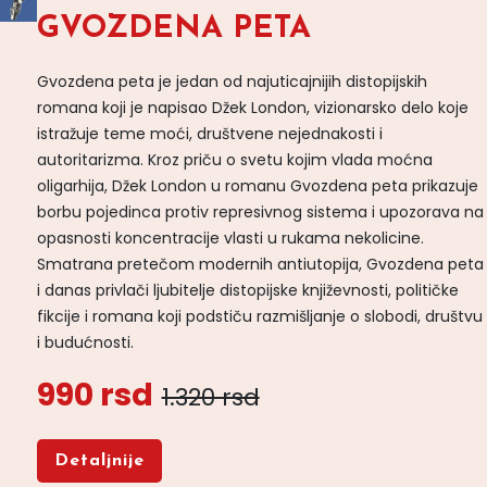
GVOZDENA PETA
Gvozdena peta je jedan od najuticajnijih distopijskih
romana koji je napisao Džek London, vizionarsko delo koje
istražuje teme moći, društvene nejednakosti i
autoritarizma. Kroz priču o svetu kojim vlada moćna
oligarhija, Džek London u romanu Gvozdena peta prikazuje
borbu pojedinca protiv represivnog sistema i upozorava na
opasnosti koncentracije vlasti u rukama nekolicine.
Smatrana pretečom modernih antiutopija, Gvozdena peta
i danas privlači ljubitelje distopijske književnosti, političke
fikcije i romana koji podstiču razmišljanje o slobodi, društvu
i budućnosti.
990 rsd
1.320 rsd
Detaljnije