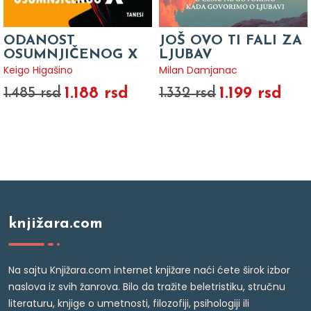
ODANOST
JOŠ OVO TI FALI ZA
OSUMNJIČENOG X
LJUBAV
Keigo Higašino
Milan Damjanac
1.188 rsd
1.199 rsd
1.485 rsd
1.332 rsd
knjižara.com
Na sajtu Knjižara.com internet knjižare naći ćete širok izbor
naslova iz svih žanrova. Bilo da tražite beletristiku, stručnu
literaturu, knjige o umetnosti, filozofiji, psihologiji ili