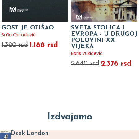
GOST JE OTIŠAO
SVETA STOLICA I
EVROPA - U DRUGOJ
Saša Obradović
POLOVINI XX
1.188 rsd
1.320 rsd
VIJEKA
Boris Vukićević
2.376 rsd
2.640 rsd
Izdvajamo
Dzek London