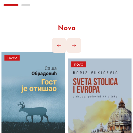
Novo
novo
novo