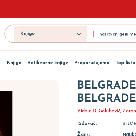
Knjige
a
Knjige
Antikvarne knjige
Preporučujemo
Top-lista
BELGRAD
BELGRADE
Vidoje D. Golubović
,
Zoran 
SLUŽB
Izdavač:
Nauka
Žanr: