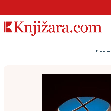
Početn