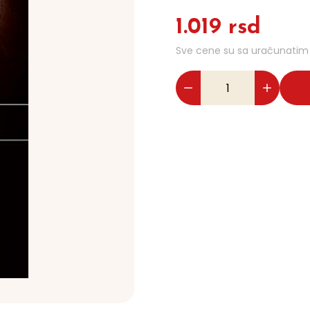
1.019 rsd
Sve cene su sa uračunati