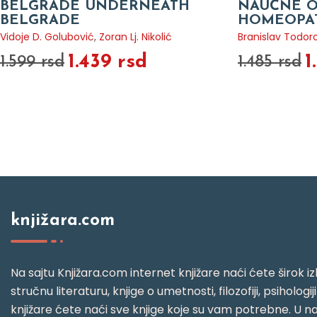
BELGRADE UNDERNEATH
NAUČNE 
BELGRADE
HOMEOPAT
Vidoje D. Golubović
,
Zoran Lj. Nikolić
Branislav Todor
1.439 rsd
1
1.599 rsd
1.485 rsd
knjižara.com
Na sajtu Knjižara.com internet knjižare naći ćete širok izb
stručnu literaturu, knjige o umetnosti, filozofiji, psihologij
knjižare ćete naći sve knjige koje su vam potrebne. U naš