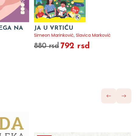
VEGA NA
JA U VRTIĆU
Simeon Marinković
,
Slavica Marković
792 rsd
880 rsd