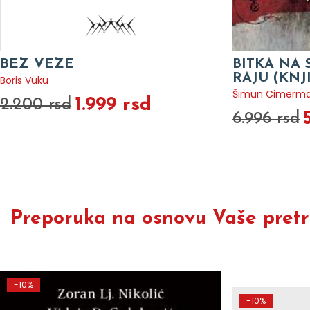
BEZ VEZE
BITKA NA 
RAJU (KNJ
Boris Vuku
Šimun Cimerm
1.999 rsd
2.200 rsd
6.996 rsd
Preporuka na osnovu Vaše pretra
-10%
-10%