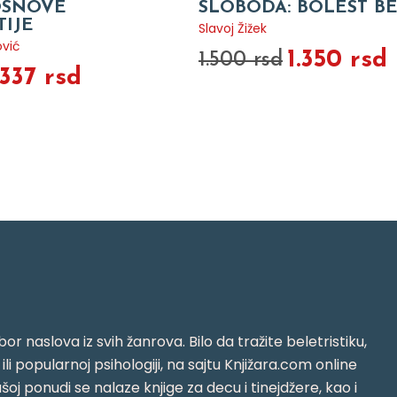
OSNOVE
SLOBODA: BOLEST B
IJE
Slavoj Žižek
ović
1.350 rsd
1.500 rsd
.337 rsd
or naslova iz svih žanrova. Bilo da tražite beletristiku,
i ili popularnoj psihologiji, na sajtu Knjižara.com online
oj ponudi se nalaze knjige za decu i tinejdžere, kao i