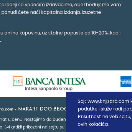
jujući saradnji sa vodećim izdavačima, obezbeđujemo vam
j ponudi ćete naći kapitalna izdanja, izuzetne
 online kupovinu, uz stalne popuste od 10-20%, kao i
.
Sajt www.knjizara.com ko
podatke i služe radi pob
ara.com - MAKART DOO BEOGRAD (NOVI BEOGRAD), PIB: 1
Prisutnost na veb sajtu
at u cenu. Nastojimo da budemo što precizniji u opisu proizvoda
ovih kolačića.
a. Svi artikli prikazani na sajtu su deo naše ponude i ne podraz