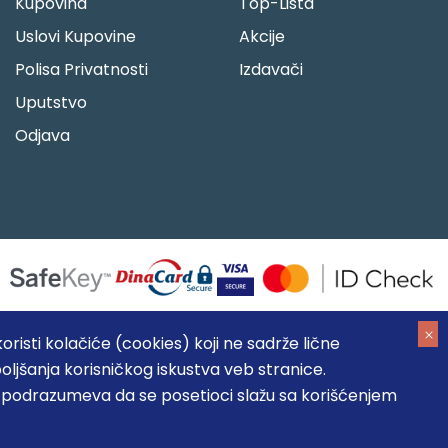
Kupovina
Top-Lista
Uslovi Kupovine
Akcije
Polisa Privatnosti
Izdavači
Uputstvo
Odjava
risti kolačiće (cookies) koji ne sadrže lične
oljšanja korisničkog iskustva veb stranice.
05184104, MB: 20337524
, podrazumeva da se posetioci slažu sa korišćenjem
, prikazu slika i samih cena, ali ne možemo garantovati da su
umeva da su dostupni u svakom trenutku.