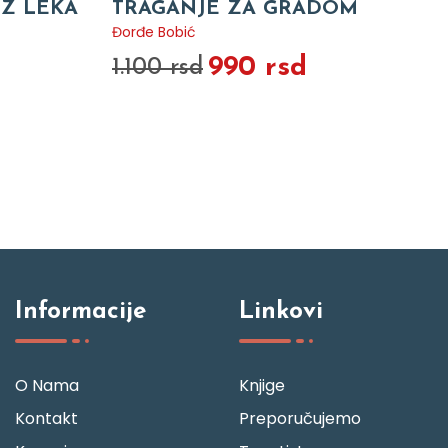
EZ LEKA
TRAGANJE ZA GRADOM
Đorđe Bobić
990 rsd
1.100 rsd
Informacije
Linkovi
O Nama
Knjige
Kontakt
Preporučujemo