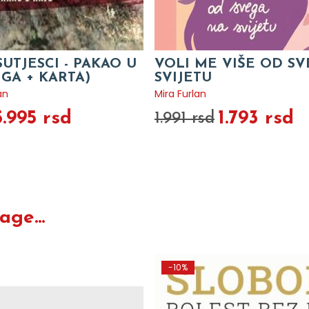
SUTJESCI - PAKAO U
VOLI ME VIŠE OD S
IGA + KARTA)
SVIJETU
an
Mira Furlan
5.995 rsd
1.793 rsd
1.991 rsd
ge...
-10%