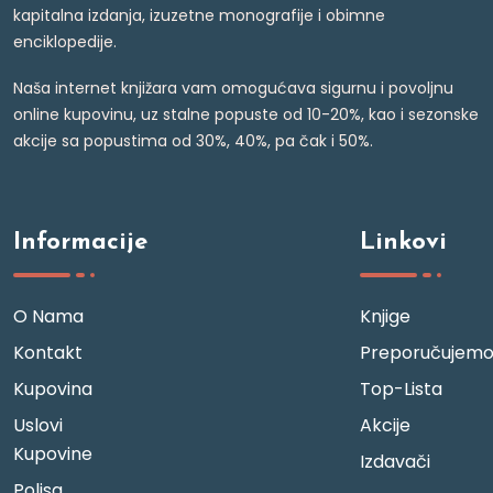
kapitalna izdanja, izuzetne monografije i obimne
enciklopedije.
Naša internet knjižara vam omogućava sigurnu i povoljnu
online kupovinu, uz stalne popuste od 10-20%, kao i sezonske
akcije sa popustima od 30%, 40%, pa čak i 50%.
Informacije
Linkovi
O Nama
Knjige
Kontakt
Preporučujem
Kupovina
Top-Lista
Uslovi
Akcije
Kupovine
Izdavači
Polisa