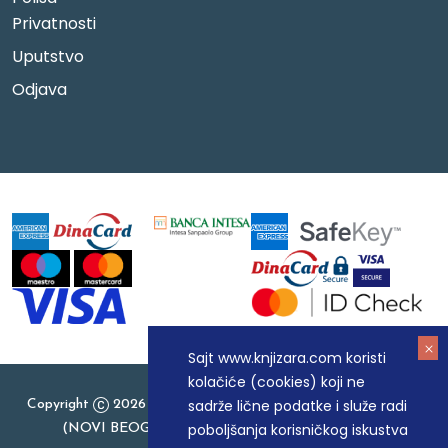
Privatnosti
Uputstvo
Odjava
Sajt www.knjizara.com koristi
kolačiće (cookies) koji ne
sadrže lične podatke i služe radi
Copyright
2026 Knjizara.com - MAKART DOO BEOGRAD
poboljšanja korisničkog iskustva
(NOVI BEOGRAD), PIB: 105184104, MB: 20337524