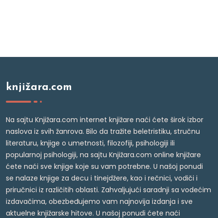
knjižara.com
Na sajtu Knjižara.com internet knjižare naći ćete širok izbor
naslova iz svih žanrova. Bilo da tražite beletristiku, stručnu
literaturu, knjige o umetnosti, filozofiji, psihologiji ili
popularnoj psihologiji, na sajtu Knjižara.com online knjižare
ćete naći sve knjige koje su vam potrebne. U našoj ponudi
se nalaze knjige za decu i tinejdžere, kao i rečnici, vodiči i
priručnici iz različitih oblasti. Zahvaljujući saradnji sa vodećim
izdavačima, obezbeđujemo vam najnovija izdanja i sve
aktuelne knjižarske hitove. U našoj ponudi ćete naći