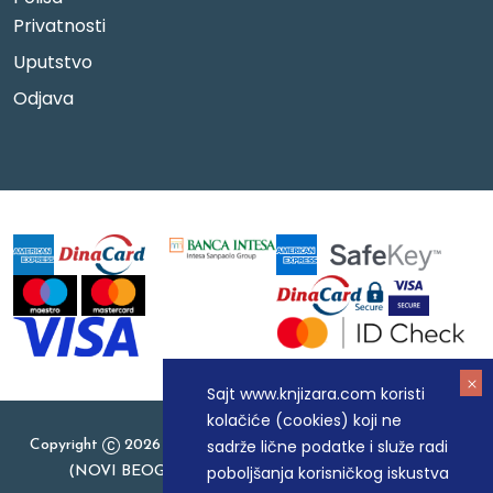
Privatnosti
Uputstvo
Odjava
Sajt www.knjizara.com koristi
kolačiće (cookies) koji ne
sadrže lične podatke i služe radi
Copyright
2026 Knjizara.com - MAKART DOO BEOGRAD
poboljšanja korisničkog iskustva
(NOVI BEOGRAD), PIB: 105184104, MB: 20337524