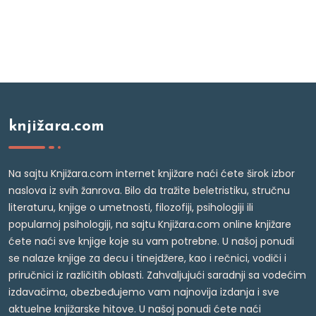
knjižara.com
Na sajtu Knjižara.com internet knjižare naći ćete širok izbor
naslova iz svih žanrova. Bilo da tražite beletristiku, stručnu
literaturu, knjige o umetnosti, filozofiji, psihologiji ili
popularnoj psihologiji, na sajtu Knjižara.com online knjižare
ćete naći sve knjige koje su vam potrebne. U našoj ponudi
se nalaze knjige za decu i tinejdžere, kao i rečnici, vodiči i
priručnici iz različitih oblasti. Zahvaljujući saradnji sa vodećim
izdavačima, obezbeđujemo vam najnovija izdanja i sve
aktuelne knjižarske hitove. U našoj ponudi ćete naći