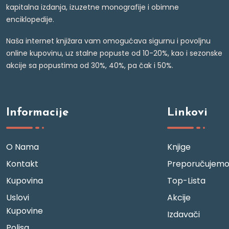
kapitalna izdanja, izuzetne monografije i obimne
enciklopedije.
Naša internet knjižara vam omogućava sigurnu i povoljnu
online kupovinu, uz stalne popuste od 10-20%, kao i sezonske
akcije sa popustima od 30%, 40%, pa čak i 50%.
Informacije
Linkovi
O Nama
Knjige
Kontakt
Preporučujem
Kupovina
Top-Lista
Uslovi
Akcije
Kupovine
Izdavači
Polisa