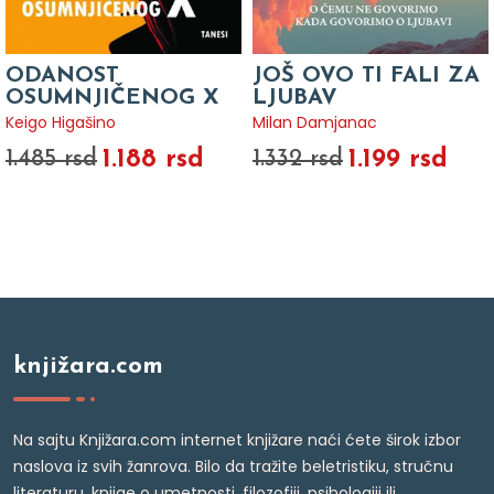
ODANOST
JOŠ OVO TI FALI ZA
OSUMNJIČENOG X
LJUBAV
Keigo Higašino
Milan Damjanac
1.188 rsd
1.199 rsd
1.485 rsd
1.332 rsd
knjižara.com
Na sajtu Knjižara.com internet knjižare naći ćete širok izbor
naslova iz svih žanrova. Bilo da tražite beletristiku, stručnu
literaturu, knjige o umetnosti, filozofiji, psihologiji ili