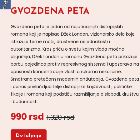
GVOZDENA PETA
Gvozdena peta je jedan od najuticajnijih distopijskih
romana koji je napisao Džek London, vizionarsko delo koje
istražuje teme moći, društvene nejednakosti i
autoritarizma. Kroz priču o svetu kojim vlada moćna
oligarhija, Džek London u romanu Gvozdena peta prikazuje
borbu pojedinca protiv represivnog sistema i upozorava na
opasnosti koncentracije vlasti u rukama nekolicine.
Smatrana pretečom modernih antiutopija, Gvozdena peta
i danas privlači ljubitelje distopijske književnosti, političke
fikcije i romana koji podstiču razmišljanje o slobodi, društvu
i budućnosti.
990 rsd
1.320 rsd
Detaljnije