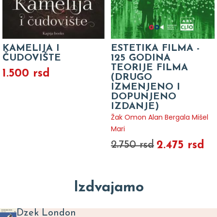
KAMELIJA I
ESTETIKA FILMA -
ČUDOVIŠTE
125 GODINA
TEORIJE FILMA
1.500 rsd
(DRUGO
IZMENJENO I
DOPUNJENO
IZDANJE)
Žak Omon Alan Bergala Mišel
Mari
2.475 rsd
2.750 rsd
Izdvajamo
Dzek London