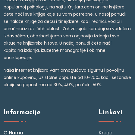
popularnoj psihologiji, na sajtu Knjižara.com online knjižare
ćete naći sve knjige koje su vam potrebne. U našoj ponudi
se nalaze knjige za decu i tinejdžere, kao i rečnici, vodiči i
priručnici iz različitih oblasti. Zahvaljujući saradnji sa vodećim
izdavačima, obezbeđujemo vam najnovija izdanja i sve
aktuelne knjižarske hitove. U našoj ponudi ćete naći
kapitalna izdanja, izuzetne monografije i obimne
enciklopedije.
Naša internet knjižara vam omogućava sigurnu i povoljnu
online kupovinu, uz stalne popuste od 10-20%, kao i sezonske
akcije sa popustima od 30%, 40%, pa čak i 50%.
Informacije
Linkovi
O Nama
Knjige