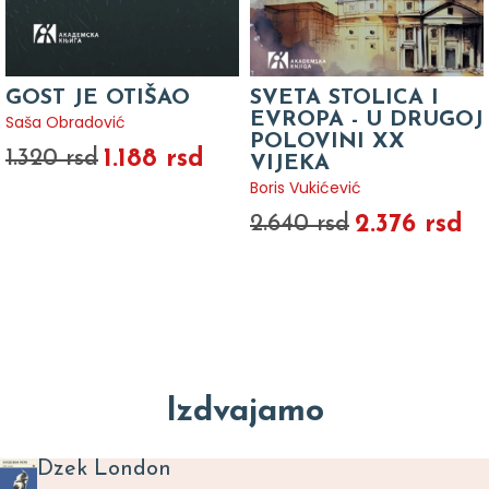
GOST JE OTIŠAO
SVETA STOLICA I
EVROPA - U DRUGOJ
Saša Obradović
POLOVINI XX
1.188 rsd
1.320 rsd
VIJEKA
Boris Vukićević
2.376 rsd
2.640 rsd
Izdvajamo
Dzek London