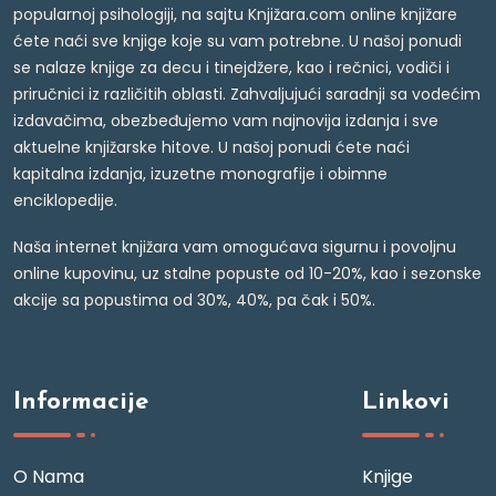
popularnoj psihologiji, na sajtu Knjižara.com online knjižare
ćete naći sve knjige koje su vam potrebne. U našoj ponudi
se nalaze knjige za decu i tinejdžere, kao i rečnici, vodiči i
priručnici iz različitih oblasti. Zahvaljujući saradnji sa vodećim
izdavačima, obezbeđujemo vam najnovija izdanja i sve
aktuelne knjižarske hitove. U našoj ponudi ćete naći
kapitalna izdanja, izuzetne monografije i obimne
enciklopedije.
Naša internet knjižara vam omogućava sigurnu i povoljnu
online kupovinu, uz stalne popuste od 10-20%, kao i sezonske
akcije sa popustima od 30%, 40%, pa čak i 50%.
Informacije
Linkovi
O Nama
Knjige