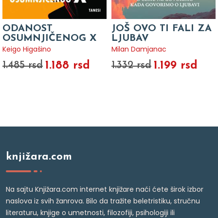
ODANOST
JOŠ OVO TI FALI ZA
OSUMNJIČENOG X
LJUBAV
Keigo Higašino
Milan Damjanac
1.188 rsd
1.199 rsd
1.485 rsd
1.332 rsd
knjižara.com
Na sajtu Knjižara.com internet knjižare naći ćete širok izbor
naslova iz svih žanrova. Bilo da tražite beletristiku, stručnu
literaturu, knjige o umetnosti, filozofiji, psihologiji ili