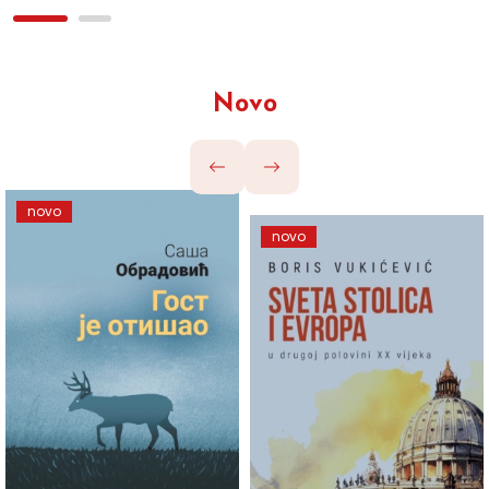
Novo
novo
novo