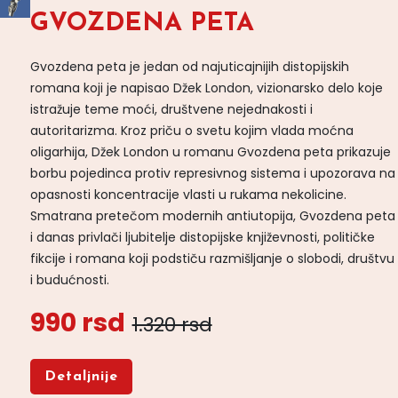
GVOZDENA PETA
Gvozdena peta je jedan od najuticajnijih distopijskih
romana koji je napisao Džek London, vizionarsko delo koje
istražuje teme moći, društvene nejednakosti i
autoritarizma. Kroz priču o svetu kojim vlada moćna
oligarhija, Džek London u romanu Gvozdena peta prikazuje
borbu pojedinca protiv represivnog sistema i upozorava na
opasnosti koncentracije vlasti u rukama nekolicine.
Smatrana pretečom modernih antiutopija, Gvozdena peta
i danas privlači ljubitelje distopijske književnosti, političke
fikcije i romana koji podstiču razmišljanje o slobodi, društvu
i budućnosti.
990 rsd
1.320 rsd
Detaljnije