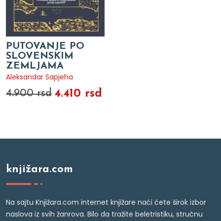
PUTOVANJE PO
SLOVENSKIM
ZEMLJAMA
Aleksandar Sapjeha
4.410 rsd
4.900 rsd
knjižara.com
Na sajtu Knjižara.com internet knjižare naći ćete širok izbor
naslova iz svih žanrova. Bilo da tražite beletristiku, stručnu