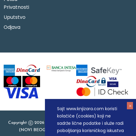
Privatnosti
Uputstvo
Odjava
Sajt www.knjizara.com koristi
kolačiće (cookies) koji ne
sadrže lične podatke i služe radi
Copyright
2026 Knjizara.com - MAKART DOO BEOGRAD
poboljšanja korisničkog iskustva
(NOVI BEOGRAD), PIB: 105184104, MB: 20337524