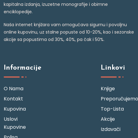
kapitalna izdanja, izuzetne monografije i obimne
enciklopedije.
Naša internet knjižara vam omogućava sigurnu i povoljnu
online kupovinu, uz stalne popuste od 10-20%, kao i sezonske
akcije sa popustima od 30%, 40%, pa čak i 50%.
Informacije
Linkovi
O Nama
Knjige
Kontakt
Preporučujem
Kupovina
Top-Lista
Uslovi
Akcije
Kupovine
Izdavači
Polisa