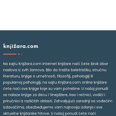
knjižara.com
Na sajtu Knjižara.com internet knjižare naći ćete širok izbor
naslova iz svih žanrova. Bilo da tražite beletristiku, stručnu
literaturu, knjige o umetnosti, filozofiji, psihologiji ili
popularnoj psihologiji, na sajtu Knjižara.com online knjižare
ćete naći sve knjige koje su vam potrebne. U našoj ponudi
se nalaze knjige za decu i tinejdžere, kao i rečnici, vodiči i
priručnici iz različitih oblasti. Zahvaljujući saradnji sa vodećim
izdavačima, obezbeđujemo vam najnovija izdanja i sve
aktuelne knjižarske hitove. U našoj ponudi ćete naći