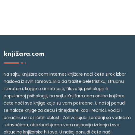
knjižara.com
Na sajtu Knjižara.com internet knjižare naći ćete širok izbor
naslova iz svih žanrova. Bilo da tražite beletristiku, stručnu
literaturu, knjige o umetnosti, filozofiji, psihologiji ili
popularnoj psihologiji, na sajtu Knjižara.com online knjižare
ćete naći sve knjige koje su vam potrebne. U našoj ponudi
se nalaze knjige za decu i tinejdžere, kao i rečnici, vodiči i
priručnici iz različitih oblasti. Zahvaljujući saradnji sa vodećim
izdavačima, obezbeđujemo vam najnovija izdanja i sve
aktuelne knjižarske hitove. U našoj ponudi ćete naći