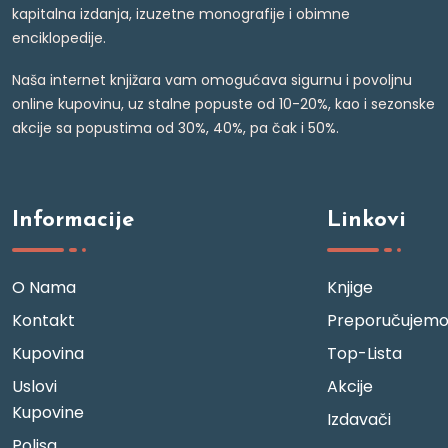
kapitalna izdanja, izuzetne monografije i obimne
enciklopedije.
Naša internet knjižara vam omogućava sigurnu i povoljnu
online kupovinu, uz stalne popuste od 10-20%, kao i sezonske
akcije sa popustima od 30%, 40%, pa čak i 50%.
Informacije
Linkovi
O Nama
Knjige
Kontakt
Preporučujem
Kupovina
Top-Lista
Uslovi
Akcije
Kupovine
Izdavači
Polisa