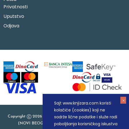
Privatnosti
Uputstvo
Odjava
Sajt www.knjizara.com koristi
kolačiće (cookies) koji ne
sadrže lične podatke i služe radi
Copyright
2026 Knjizara.com - MAKART DOO BEOGRAD
poboljšanja korisničkog iskustva
(NOVI BEOGRAD), PIB: 105184104, MB: 20337524