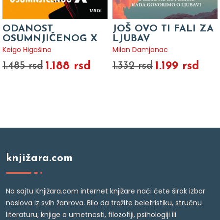
ODANOST
JOŠ OVO TI FALI ZA
OSUMNJIČENOG X
LJUBAV
Keigo Higašino
Milan Damjanac
1.188 rsd
1.199 rsd
1.485 rsd
1.332 rsd
knjižara.com
Na sajtu Knjižara.com internet knjižare naći ćete širok izbor
naslova iz svih žanrova. Bilo da tražite beletristiku, stručnu
literaturu, knjige o umetnosti, filozofiji, psihologiji ili