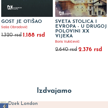
GOST JE OTIŠAO
SVETA STOLICA I
EVROPA - U DRUGOJ
Saša Obradović
POLOVINI XX
1.188 rsd
1.320 rsd
VIJEKA
Boris Vukićević
2.376 rsd
2.640 rsd
Izdvajamo
Dzek London