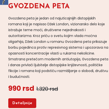
GVOZDENA PETA
Gvozdena peta je jedan od najuticajnijih distopijskih
romana koji je napisao Džek London, vizionarsko delo koje
istražuje teme moći, društvene nejednakosti i
autoritarizma. Kroz priču o svetu kojim vlada moćna
oligarhija, Džek London u romanu Gvozdena peta prikazuje
borbu pojedinca protiv represivnog sistema i upozorava na
opasnosti koncentracije vlasti u rukama nekolicine.
Smatrana pretečom modernih antiutopija, Gvozdena peta
i danas privlači ljubitelje distopijske književnosti, političke
fikcije i romana koji podstiču razmišljanje o slobodi, društvu
i budućnosti.
990 rsd
1.320 rsd
Detaljnije