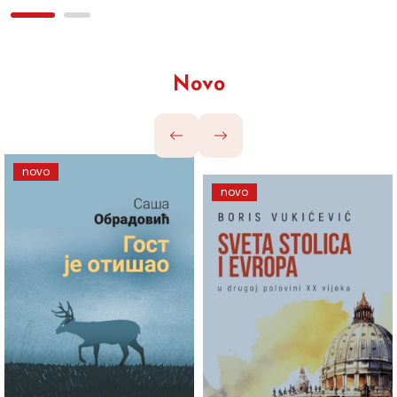
Novo
novo
novo