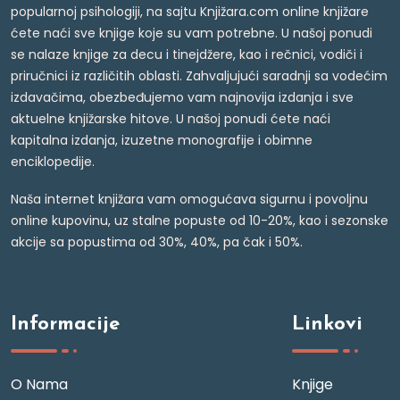
popularnoj psihologiji, na sajtu Knjižara.com online knjižare
ćete naći sve knjige koje su vam potrebne. U našoj ponudi
se nalaze knjige za decu i tinejdžere, kao i rečnici, vodiči i
priručnici iz različitih oblasti. Zahvaljujući saradnji sa vodećim
izdavačima, obezbeđujemo vam najnovija izdanja i sve
aktuelne knjižarske hitove. U našoj ponudi ćete naći
kapitalna izdanja, izuzetne monografije i obimne
enciklopedije.
Naša internet knjižara vam omogućava sigurnu i povoljnu
online kupovinu, uz stalne popuste od 10-20%, kao i sezonske
akcije sa popustima od 30%, 40%, pa čak i 50%.
Informacije
Linkovi
O Nama
Knjige