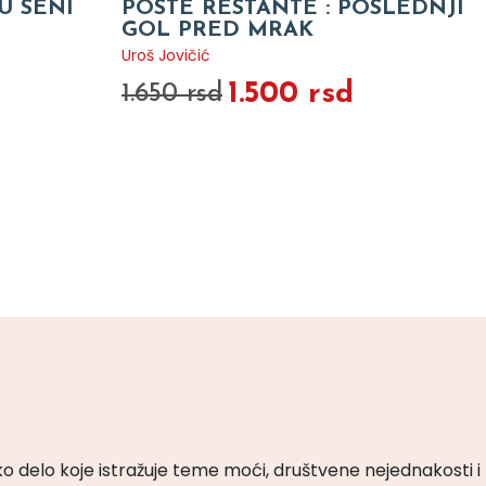
U SENI
POSTE RESTANTE : POSLEDNJI
GOL PRED MRAK
Uroš Jovičić
1.500 rsd
1.650 rsd
ko delo koje istražuje teme moći, društvene nejednakosti i