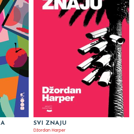
CA
SVI ZNAJU
Džordan Harper