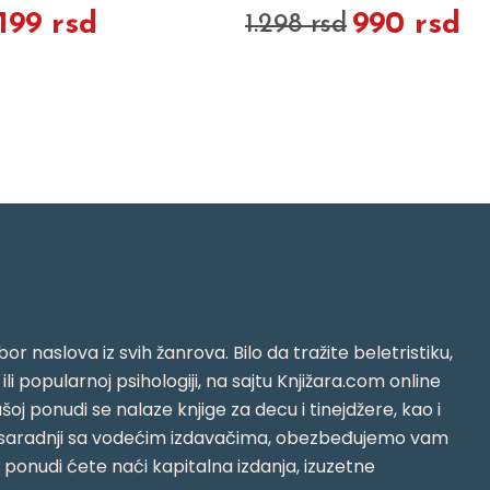
.199 rsd
990 rsd
1.298 rsd
or naslova iz svih žanrova. Bilo da tražite beletristiku,
i ili popularnoj psihologiji, na sajtu Knjižara.com online
oj ponudi se nalaze knjige za decu i tinejdžere, kao i
jujući saradnji sa vodećim izdavačima, obezbeđujemo vam
j ponudi ćete naći kapitalna izdanja, izuzetne