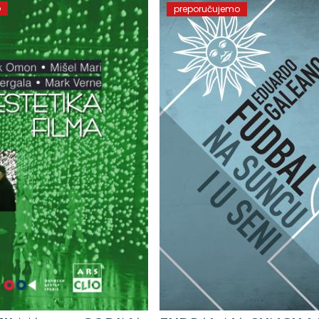
o
preporučujemo