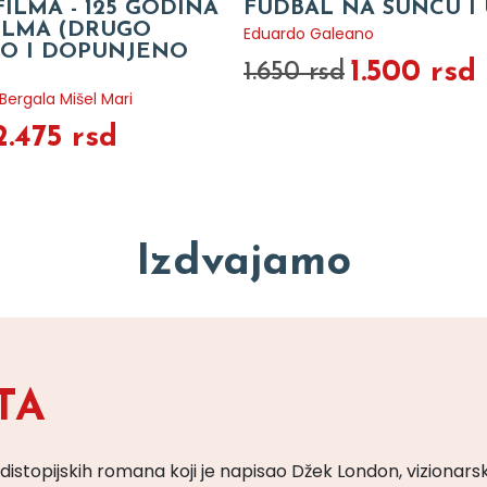
FILMA - 125 GODINA
FUDBAL NA SUNCU I 
FILMA (DRUGO
Eduardo Galeano
O I DOPUNJENO
1.500 rsd
1.650 rsd
ergala Mišel Mari
2.475 rsd
Izdvajamo
TA
 distopijskih romana koji je napisao Džek London, vizionars