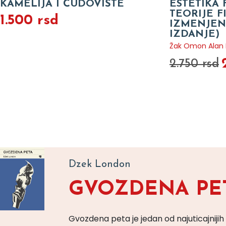
KAMELIJA I ČUDOVIŠTE
ESTETIKA 
TEORIJE 
1.500 rsd
IZMENJEN
IZDANJE)
Žak Omon Alan B
2.750 rsd
Dzek London
GVOZDENA PE
Gvozdena peta je jedan od najuticajnijih