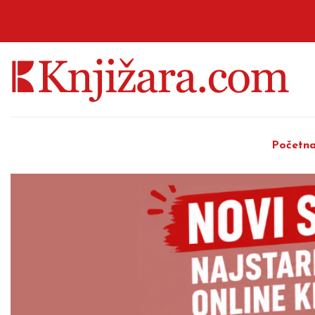
Početn