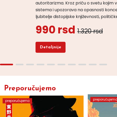
autoritarizma. Kroz priču o svetu koji
sistema i upozorava na opasnosti konce
ljubitelje distopijske književnosti, politi
990 rsd
1.320 rsd
Detaljnije
Preporučujemo
preporučujem
preporučujemo