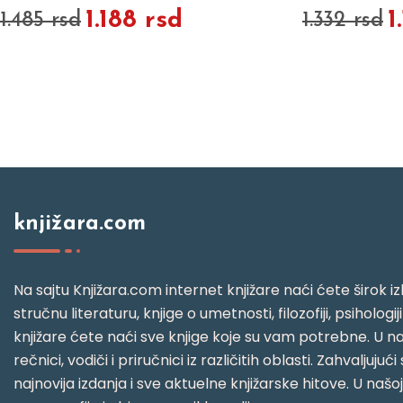
1.188 rsd
1
1.485 rsd
1.332 rsd
knjižara.com
Na sajtu Knjižara.com internet knjižare naći ćete širok izb
stručnu literaturu, knjige o umetnosti, filozofiji, psihologij
knjižare ćete naći sve knjige koje su vam potrebne. U naš
rečnici, vodiči i priručnici iz različitih oblasti. Zahval
najnovija izdanja i sve aktuelne knjižarske hitove. U našo