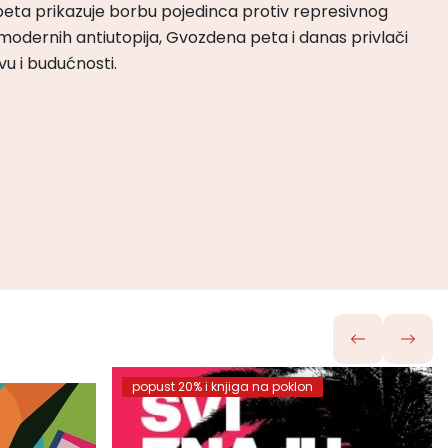
peta prikazuje borbu pojedinca protiv represivnog
odernih antiutopija, Gvozdena peta i danas privlači
tvu i budućnosti.
popust 20% i knjiga na poklon