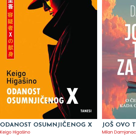
ODANOST OSUMNJIČENOG X
JOŠ OVO T
Keigo Higašino
Milan Damjana