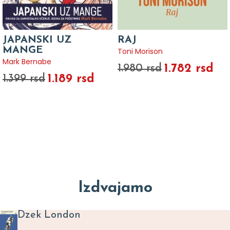
JAPANSKI UZ
RAJ
MANGE
Toni Morison
Mark Bernabe
1.782 rsd
1.980 rsd
1.189 rsd
1.399 rsd
Izdvajamo
Dzek London