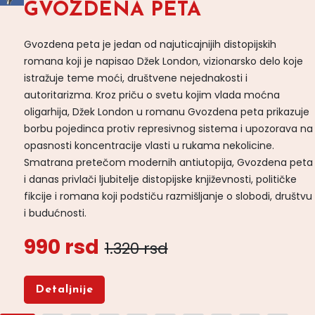
GVOZDENA PETA
Gvozdena peta je jedan od najuticajnijih distopijskih
romana koji je napisao Džek London, vizionarsko delo koje
istražuje teme moći, društvene nejednakosti i
autoritarizma. Kroz priču o svetu kojim vlada moćna
oligarhija, Džek London u romanu Gvozdena peta prikazuje
borbu pojedinca protiv represivnog sistema i upozorava na
opasnosti koncentracije vlasti u rukama nekolicine.
Smatrana pretečom modernih antiutopija, Gvozdena peta
i danas privlači ljubitelje distopijske književnosti, političke
fikcije i romana koji podstiču razmišljanje o slobodi, društvu
i budućnosti.
990 rsd
1.320 rsd
Detaljnije