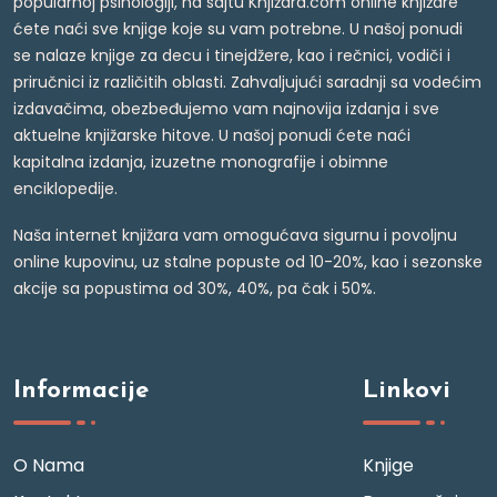
popularnoj psihologiji, na sajtu Knjižara.com online knjižare
ćete naći sve knjige koje su vam potrebne. U našoj ponudi
se nalaze knjige za decu i tinejdžere, kao i rečnici, vodiči i
priručnici iz različitih oblasti. Zahvaljujući saradnji sa vodećim
izdavačima, obezbeđujemo vam najnovija izdanja i sve
aktuelne knjižarske hitove. U našoj ponudi ćete naći
kapitalna izdanja, izuzetne monografije i obimne
enciklopedije.
Naša internet knjižara vam omogućava sigurnu i povoljnu
online kupovinu, uz stalne popuste od 10-20%, kao i sezonske
akcije sa popustima od 30%, 40%, pa čak i 50%.
Informacije
Linkovi
O Nama
Knjige