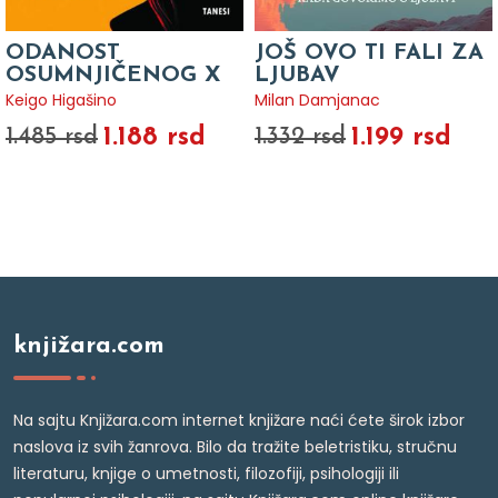
ODANOST
JOŠ OVO TI FALI ZA
OSUMNJIČENOG X
LJUBAV
Keigo Higašino
Milan Damjanac
1.188 rsd
1.199 rsd
1.485 rsd
1.332 rsd
knjižara.com
Na sajtu Knjižara.com internet knjižare naći ćete širok izbor
naslova iz svih žanrova. Bilo da tražite beletristiku, stručnu
literaturu, knjige o umetnosti, filozofiji, psihologiji ili