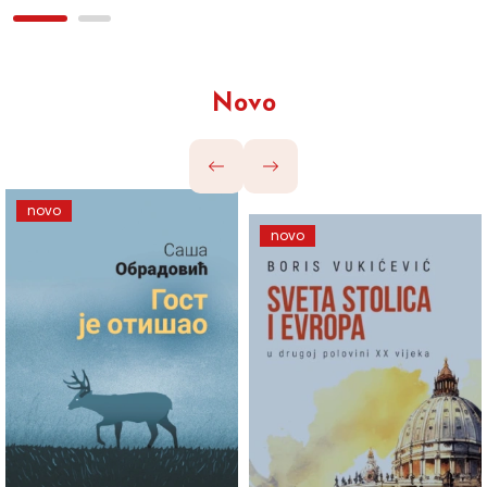
Novo
novo
novo