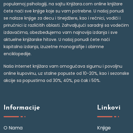
popularnoj psihologiji, na sajtu Knjižara.com online knjižare
ćete naći sve knjige koje su vam potrebne. U našoj ponudi
se nalaze knjige za decu i tinejdžere, kao i rečnici, vodiči i
priručnici iz različitih oblasti. Zahvaljujući saradnji sa vodećim
izdavačima, obezbeđujemo vam najnovija izdanja i sve
aktuelne knjižarske hitove. U našoj ponudi ćete naći
kapitalna izdanja, izuzetne monografije i obimne
enciklopedije.
Naša internet knjižara vam omogućava sigurnu i povoljnu
online kupovinu, uz stalne popuste od 10-20%, kao i sezonske
akcije sa popustima od 30%, 40%, pa čak i 50%.
Informacije
Linkovi
O Nama
Knjige