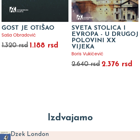
GOST JE OTIŠAO
SVETA STOLICA I
EVROPA - U DRUGOJ
Saša Obradović
POLOVINI XX
1.188 rsd
1.320 rsd
VIJEKA
Boris Vukićević
2.376 rsd
2.640 rsd
Izdvajamo
Dzek London