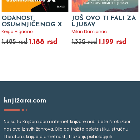
ODANOST
JOŠ OVO TI FALI ZA
OSUMNJIČENOG X
LJUBAV
Keigo Higašino
Milan Damjanac
1.188 rsd
1.199 rsd
1.485 rsd
1.332 rsd
knjižara.com
Na sajtu Knjižara.com internet knjižare naći ćete širok izbor
naslova iz svih žanrova. Bilo da tražite beletristiku, stručnu
literaturu, knjige o umetnosti, filozofiji, psihologiji ili