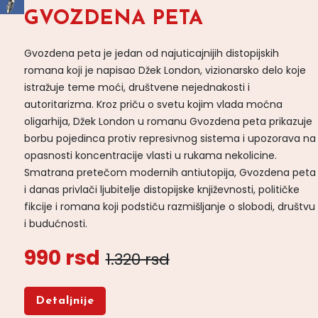
GVOZDENA PETA
Gvozdena peta je jedan od najuticajnijih distopijskih
romana koji je napisao Džek London, vizionarsko delo koje
istražuje teme moći, društvene nejednakosti i
autoritarizma. Kroz priču o svetu kojim vlada moćna
oligarhija, Džek London u romanu Gvozdena peta prikazuje
borbu pojedinca protiv represivnog sistema i upozorava na
opasnosti koncentracije vlasti u rukama nekolicine.
Smatrana pretečom modernih antiutopija, Gvozdena peta
i danas privlači ljubitelje distopijske književnosti, političke
fikcije i romana koji podstiču razmišljanje o slobodi, društvu
i budućnosti.
990 rsd
1.320 rsd
Detaljnije