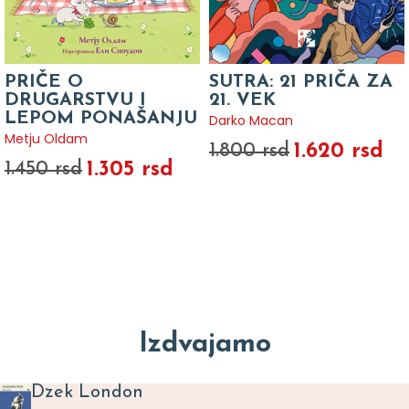
PRIČE O
SUTRA: 21 PRIČA ZA
DRUGARSTVU I
21. VEK
LEPOM PONAŠANJU
Darko Macan
Metju Oldam
1.620 rsd
1.800 rsd
1.305 rsd
1.450 rsd
Izdvajamo
Dzek London