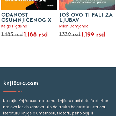
ODANOST
JOŠ OVO TI FALI ZA
OSUMNJIČENOG X
LJUBAV
Keigo Higašino
Milan Damjanac
1.188 rsd
1.199 rsd
1.485 rsd
1.332 rsd
knjižara.com
Na sajtu Knjižara.com internet knjižare naći ćete širok izbor
naslova iz svih žanrova. Bilo da tražite beletristiku, stručnu
literaturu, knjige o umetnosti, filozofiji, psihologiji ili