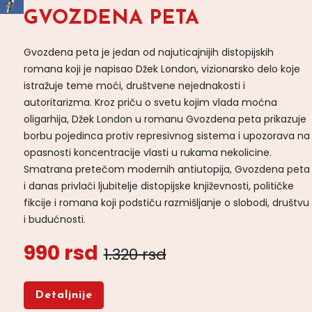
GVOZDENA PETA
Gvozdena peta je jedan od najuticajnijih distopijskih
romana koji je napisao Džek London, vizionarsko delo koje
istražuje teme moći, društvene nejednakosti i
autoritarizma. Kroz priču o svetu kojim vlada moćna
oligarhija, Džek London u romanu Gvozdena peta prikazuje
borbu pojedinca protiv represivnog sistema i upozorava na
opasnosti koncentracije vlasti u rukama nekolicine.
Smatrana pretečom modernih antiutopija, Gvozdena peta
i danas privlači ljubitelje distopijske književnosti, političke
fikcije i romana koji podstiču razmišljanje o slobodi, društvu
i budućnosti.
990 rsd
1.320 rsd
Detaljnije