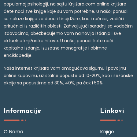
popularnoj psihologiji, na sajtu Knjižara.com online knjižare
ćete naći sve knjige koje su vam potrebne. U našoj ponudi
se nalaze knjige za decu i tinejdžere, kao i rečnici, vodiči i
priručnici iz različitih oblasti. Zahvaljujući saradnji sa vodećim
izdavačima, obezbeđujemo vam najnovija izdanja i sve
aktuelne knjižarske hitove. U našoj ponudi ćete naći
kapitalna izdanja, izuzetne monografije i obimne
enciklopedije.
Naša internet knjižara vam omogućava sigurnu i povoljnu
online kupovinu, uz stalne popuste od 10-20%, kao i sezonske
akcije sa popustima od 30%, 40%, pa čak i 50%.
Informacije
Linkovi
O Nama
Knjige