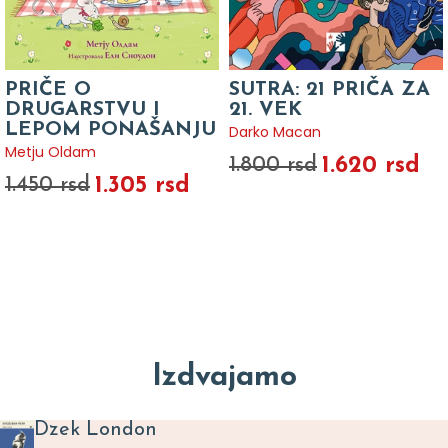
PRIČE O
SUTRA: 21 PRIČA ZA
DRUGARSTVU I
21. VEK
LEPOM PONAŠANJU
Darko Macan
Metju Oldam
1.620 rsd
1.800 rsd
1.305 rsd
1.450 rsd
Izdvajamo
Dzek London