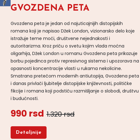
GVOZDENA PETA
Gvozdena peta je jedan od najuticajnijih distopijskih
romana koji je napisao Džek London, vizionarsko delo koje
istražuje teme moći, društvene nejednakosti i
autoritarizma. Kroz priču o svetu kojim vlada moćna
oligarhija, Džek London u romanu Gvozdena peta prikazuje
borbu pojedinca protiv represivnog sistema i upozorava na
opasnosti koncentracije vlasti u rukama nekolicine.
Smatrana pretečom modernih antiutopija, Gvozdena peta
i danas privlači ljubitelje distopijske književnosti, političke
fikcije i romana koji podstiču razmišljanje o slobodi, društvu
i budućnosti.
990 rsd
1.320 rsd
Detaljnije