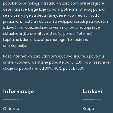
popularnoj psihologiji, na sajtu Knjižara.com online knjižare
ćete naći sve knjige koje su vam potrebne. U našoj ponudi
se nalaze knjige za decu i tinejdžere, kao i rečnici, vodiči i
priručnici iz različitih oblasti. Zahvaljujući saradnji sa vodećim
izdavačima, obezbeđujemo vam najnovija izdanja i sve
aktuelne knjižarske hitove. U našoj ponudi ćete naći
kapitalna izdanja, izuzetne monografije i obimne
enciklopedije.
Naša internet knjižara vam omogućava sigurnu i povoljnu
online kupovinu, uz stalne popuste od 10-20%, kao i sezonske
akcije sa popustima od 30%, 40%, pa čak i 50%.
Informacije
Linkovi
O Nama
Knjige