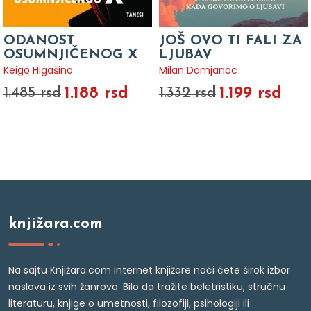
ODANOST
JOŠ OVO TI FALI ZA
OSUMNJIČENOG X
LJUBAV
Keigo Higašino
Milan Damjanac
1.188 rsd
1.199 rsd
1.485 rsd
1.332 rsd
knjižara.com
Na sajtu Knjižara.com internet knjižare naći ćete širok izbor
naslova iz svih žanrova. Bilo da tražite beletristiku, stručnu
literaturu, knjige o umetnosti, filozofiji, psihologiji ili