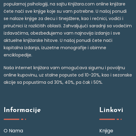
popularnoj psihologiji, na sajtu Knjižara.com online knjižare
ćete naći sve knjige koje su vam potrebne. U našoj ponudi
se nalaze knjige za decu i tinejdžere, kao i rečnici, vodiči i
priručnici iz različitih oblasti. Zahvaljujući saradnji sa vodećim
izdavačima, obezbeđujemo vam najnovija izdanja i sve
aktuelne knjižarske hitove. U našoj ponudi ćete naći
kapitalna izdanja, izuzetne monografije i obimne
enciklopedije.
Naša internet knjižara vam omogućava sigurnu i povoljnu
online kupovinu, uz stalne popuste od 10-20%, kao i sezonske
akcije sa popustima od 30%, 40%, pa čak i 50%.
Informacije
Linkovi
O Nama
Knjige