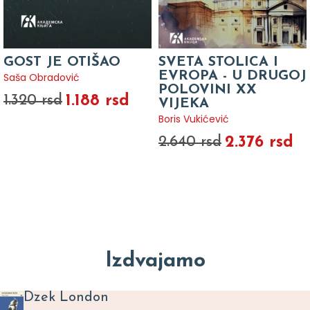
GOST JE OTIŠAO
SVETA STOLICA I
EVROPA - U DRUGOJ
Saša Obradović
POLOVINI XX
1.188 rsd
1.320 rsd
VIJEKA
Boris Vukićević
2.376 rsd
2.640 rsd
Izdvajamo
Dzek London