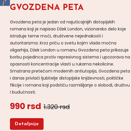
GVOZDENA PETA
Gvozdena peta je jedan od najuticajnijih distopijskih
romana koji je napisao Džek London, vizionarsko delo koje
istražuje teme moći, društvene nejednakosti i
autoritarizma. Kroz priču o svetu kojim vlada moćna
oligarhija, Džek London u romanu Gvozdena peta prikazuje
borbu pojedinca protiv represivnog sistema i upozorava na
opasnosti koncentracije vlasti u rukama nekolicine.
Smatrana pretečom modernih antiutopija, Gvozdena peta
i danas privlači ljubitelje distopijske književnosti, političke
fikcije i romana koji podstiču razmišljanje o slobodi, društvu
i budućnosti.
990 rsd
1.320 rsd
Detaljnije