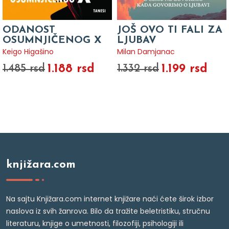
ODANOST
JOŠ OVO TI FALI ZA
OSUMNJIČENOG X
LJUBAV
Keigo Higašino
Milan Damjanac
1.188 rsd
1.199 rsd
1.485 rsd
1.332 rsd
knjižara.com
Na sajtu Knjižara.com internet knjižare naći ćete širok izbor
naslova iz svih žanrova. Bilo da tražite beletristiku, stručnu
literaturu, knjige o umetnosti, filozofiji, psihologiji ili