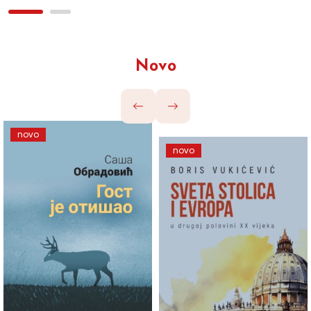
Novo
novo
novo