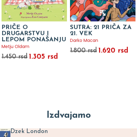
PRIČE O
SUTRA: 21 PRIČA ZA
DRUGARSTVU I
21. VEK
LEPOM PONAŠANJU
Darko Macan
Metju Oldam
1.620 rsd
1.800 rsd
1.305 rsd
1.450 rsd
Izdvajamo
Dzek London