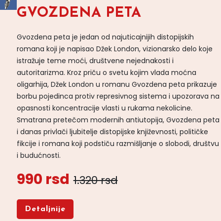
GVOZDENA PETA
Gvozdena peta je jedan od najuticajnijih distopijskih
romana koji je napisao Džek London, vizionarsko delo koje
istražuje teme moći, društvene nejednakosti i
autoritarizma. Kroz priču o svetu kojim vlada moćna
oligarhija, Džek London u romanu Gvozdena peta prikazuje
borbu pojedinca protiv represivnog sistema i upozorava na
opasnosti koncentracije vlasti u rukama nekolicine.
Smatrana pretečom modernih antiutopija, Gvozdena peta
i danas privlači ljubitelje distopijske književnosti, političke
fikcije i romana koji podstiču razmišljanje o slobodi, društvu
i budućnosti.
990 rsd
1.320 rsd
Detaljnije