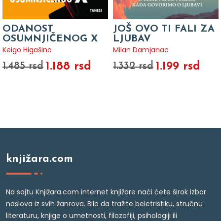
ODANOST
JOŠ OVO TI FALI ZA
OSUMNJIČENOG X
LJUBAV
Keigo Higašino
Milan Damjanac
1.188 rsd
1.199 rsd
1.485 rsd
1.332 rsd
knjižara.com
Na sajtu Knjižara.com internet knjižare naći ćete širok izbor
naslova iz svih žanrova. Bilo da tražite beletristiku, stručnu
literaturu, knjige o umetnosti, filozofiji, psihologiji ili