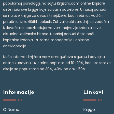
popularnoj psihologiji, na sajtu Knjižara.com online knjižare
ćete naći sve knjige koje su vam potrebne. U našoj ponudi
se nalaze knjige za decu i tinejdžere, kao i rečnici, vodiči i
priručnici iz različitih oblasti. Zahvaljujući saradnji sa vodećim
izdavačima, obezbeđujemo vam najnovija izdanja i sve
aktuelne knjižarske hitove. U našoj ponudi ćete naći
kapitalna izdanja, izuzetne monografije i obimne
enciklopedije.
Naša internet knjižara vam omogućava sigurnu i povoljnu
online kupovinu, uz stalne popuste od 10-20%, kao i sezonske
akcije sa popustima od 30%, 40%, pa čak i 50%.
Informacije
Linkovi
O Nama
Knjige