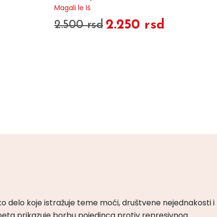
Magali le Iš
2.250 rsd
2.500 rsd
ko delo koje istražuje teme moći, društvene nejednakosti i
peta prikazuje borbu pojedinca protiv represivnog