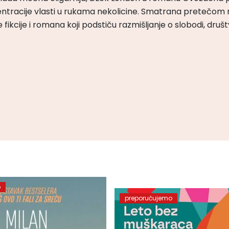
ntracije vlasti u rukama nekolicine. Smatrana pretečom m
čke fikcije i romana koji podstiču razmišljanje o slobodi, druš
o
preporučujemo