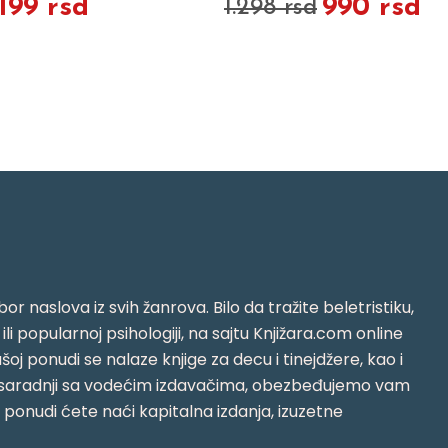
.199 rsd
990 rsd
1.298 rsd
or naslova iz svih žanrova. Bilo da tražite beletristiku,
i ili popularnoj psihologiji, na sajtu Knjižara.com online
oj ponudi se nalaze knjige za decu i tinejdžere, kao i
jujući saradnji sa vodećim izdavačima, obezbeđujemo vam
j ponudi ćete naći kapitalna izdanja, izuzetne