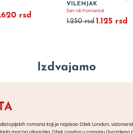
VILENJAK
Žan-Lik Fromantal
1.620 rsd
1.125 rsd
1.250 rsd
Izdvajamo
TA
 distopijskih romana koji je napisao Džek London, vizionars
m vlada moćna oligarhija, Džek London u romanu Gvozdena 