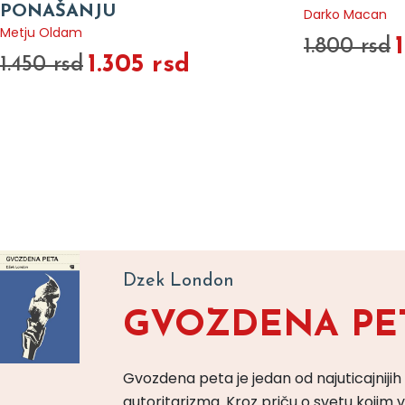
PONAŠANJU
Darko Macan
Metju Oldam
1.800 rsd
1.305 rsd
1.450 rsd
Dzek London
GVOZDENA PE
Gvozdena peta je jedan od najuticajnijih
autoritarizma. Kroz priču o svetu koji