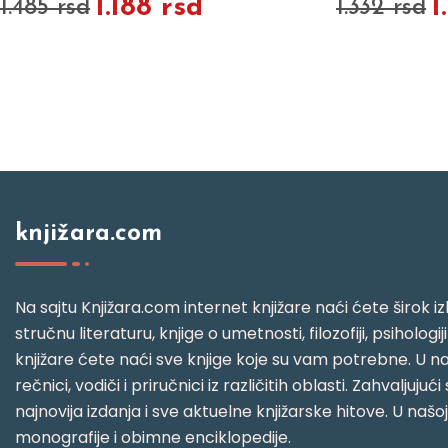
1.188 rsd
1
1.485 rsd
1.332 rsd
knjižara.com
Na sajtu Knjižara.com internet knjižare naći ćete širok izb
stručnu literaturu, knjige o umetnosti, filozofiji, psihologij
knjižare ćete naći sve knjige koje su vam potrebne. U naš
rečnici, vodiči i priručnici iz različitih oblasti. Zahval
najnovija izdanja i sve aktuelne knjižarske hitove. U našo
monografije i obimne enciklopedije.