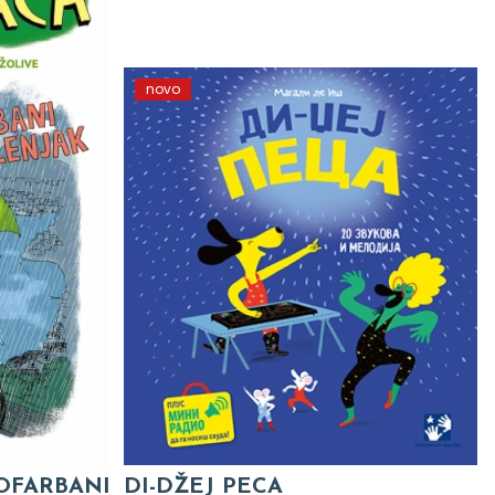
novo
 OFARBANI
DI-DŽEJ PECA