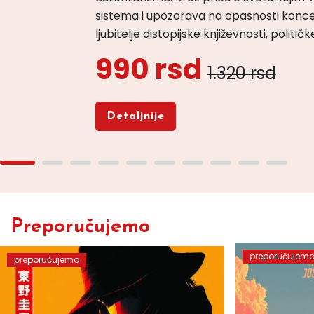
sistema i upozorava na opasnosti konce
ljubitelje distopijske književnosti, politi
990 rsd
1.320 rsd
Detaljnije
Preporučujemo
preporučujem
preporučujemo