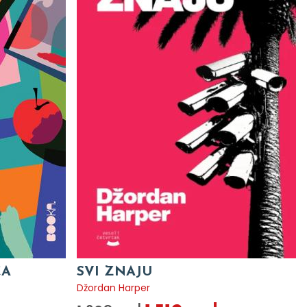
CA
SVI ZNAJU
Džordan Harper