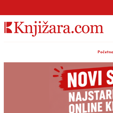
Početn