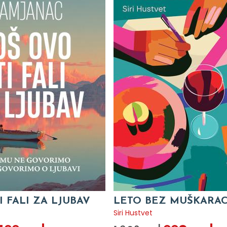
I FALI ZA LJUBAV
LETO BEZ MUŠKARA
c
Siri Hustvet