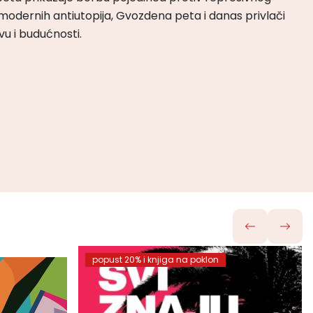
odernih antiutopija, Gvozdena peta i danas privlači
tvu i budućnosti.
popust 20% i knjiga na poklon