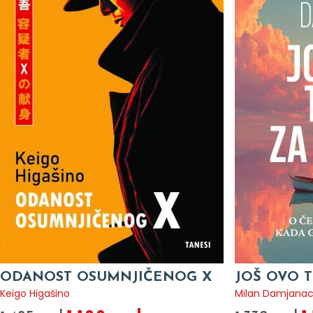
ODANOST OSUMNJIČENOG X
JOŠ OVO T
Keigo Higašino
Milan Damjana