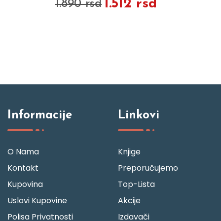
1.512 rsd
1.890 rsd
Informacije
Linkovi
O Nama
Knjige
Kontakt
Preporučujemo
Kupovina
Top-Lista
Uslovi Kupovine
Akcije
Polisa Privatnosti
Izdavači