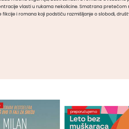
ntracije vlasti u rukama nekolicine. Smatrana pretečom m
čke fikcije i romana koji podstiču razmišljanje o slobodi, druš
o
preporučujemo