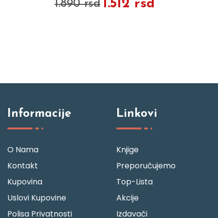
1.512 rsd
1.890 rsd
Informacije
Linkovi
O Nama
Knjige
Kontakt
Preporučujemo
Kupovina
Top-Lista
Uslovi Kupovine
Akcije
Polisa Privatnosti
Izdavači