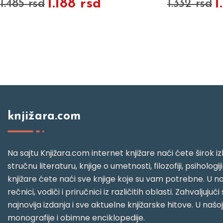
1.188 rsd
1
1.485 rsd
1.332 rsd
knjižara.com
Na sajtu Knjižara.com internet knjižare naći ćete širok izb
stručnu literaturu, knjige o umetnosti, filozofiji, psihologij
knjižare ćete naći sve knjige koje su vam potrebne. U naš
rečnici, vodiči i priručnici iz različitih oblasti. Zahval
najnovija izdanja i sve aktuelne knjižarske hitove. U našo
monografije i obimne enciklopedije.