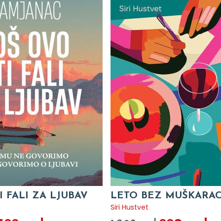
I FALI ZA LJUBAV
LETO BEZ MUŠKARA
c
Siri Hustvet