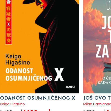
ODANOST OSUMNJIČENOG X
JOŠ OVO T
Keigo Higašino
Milan Damjana