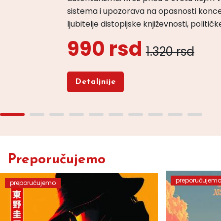
sistema i upozorava na opasnosti konce
ljubitelje distopijske književnosti, politi
990 rsd
1.320 rsd
Detaljnije
Preporučujemo
preporučujem
preporučujemo