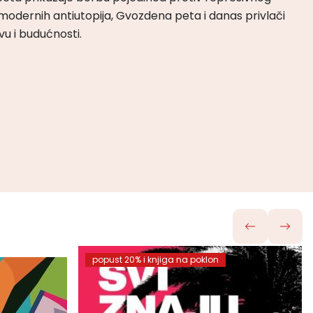
odernih antiutopija, Gvozdena peta i danas privlači
tvu i budućnosti.
popust 20% i knjiga na poklon