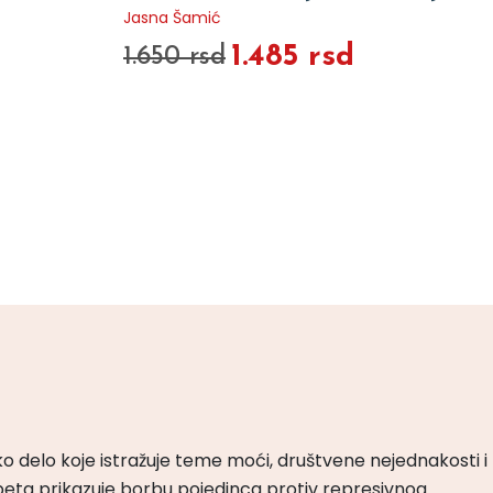
Jasna Šamić
1.485 rsd
1.650 rsd
ko delo koje istražuje teme moći, društvene nejednakosti i
peta prikazuje borbu pojedinca protiv represivnog