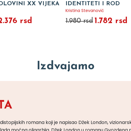
OLOVINI XX VIJEKA
IDENTITETI I ROD
Kristina Stevanović
2.376 rsd
1.782 rsd
1.980 rsd
Izdvajamo
TA
 distopijskih romana koji je napisao Džek London, vizionars
m vlada moćna oligarhija, Džek London u romanu Gvozdena 