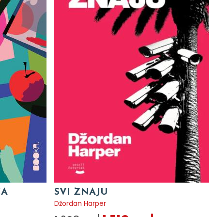
CA
SVI ZNAJU
Džordan Harper