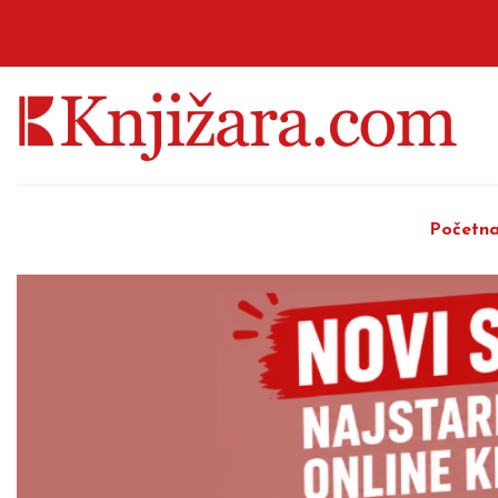
Početn