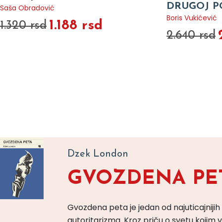
DRUGOJ P
Saša Obradović
Boris Vukićević
1.188 rsd
1.320 rsd
2.640 rsd
Dzek London
GVOZDENA PE
Gvozdena peta je jedan od najuticajnijih
autoritarizma. Kroz priču o svetu koji