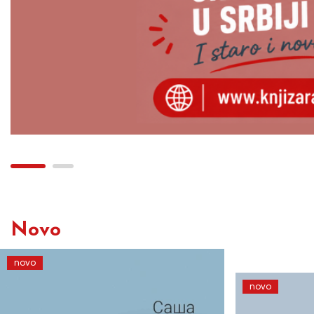
Novo
novo
novo