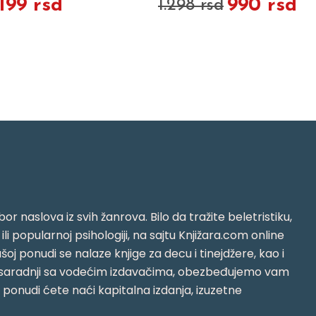
.199 rsd
990 rsd
1.298 rsd
or naslova iz svih žanrova. Bilo da tražite beletristiku,
i ili popularnoj psihologiji, na sajtu Knjižara.com online
oj ponudi se nalaze knjige za decu i tinejdžere, kao i
jujući saradnji sa vodećim izdavačima, obezbeđujemo vam
j ponudi ćete naći kapitalna izdanja, izuzetne