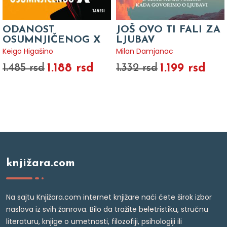
ODANOST
JOŠ OVO TI FALI ZA
OSUMNJIČENOG X
LJUBAV
Keigo Higašino
Milan Damjanac
1.188 rsd
1.199 rsd
1.485 rsd
1.332 rsd
knjižara.com
Na sajtu Knjižara.com internet knjižare naći ćete širok izbor
naslova iz svih žanrova. Bilo da tražite beletristiku, stručnu
literaturu, knjige o umetnosti, filozofiji, psihologiji ili