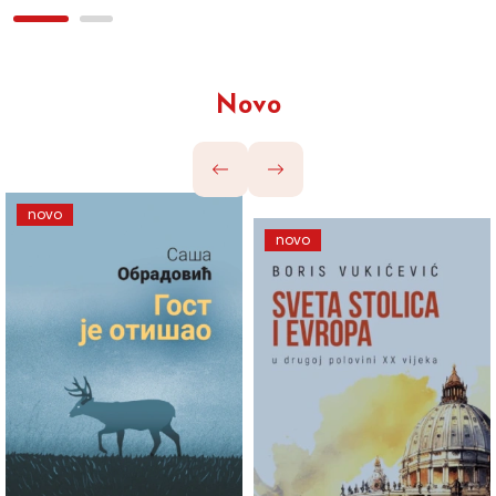
Novo
novo
novo