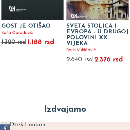
GOST JE OTIŠAO
SVETA STOLICA I
EVROPA - U DRUGOJ
Saša Obradović
POLOVINI XX
1.188 rsd
1.320 rsd
VIJEKA
Boris Vukićević
2.376 rsd
2.640 rsd
Izdvajamo
Dzek London