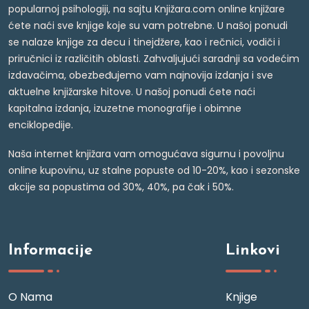
popularnoj psihologiji, na sajtu Knjižara.com online knjižare
ćete naći sve knjige koje su vam potrebne. U našoj ponudi
se nalaze knjige za decu i tinejdžere, kao i rečnici, vodiči i
priručnici iz različitih oblasti. Zahvaljujući saradnji sa vodećim
izdavačima, obezbeđujemo vam najnovija izdanja i sve
aktuelne knjižarske hitove. U našoj ponudi ćete naći
kapitalna izdanja, izuzetne monografije i obimne
enciklopedije.
Naša internet knjižara vam omogućava sigurnu i povoljnu
online kupovinu, uz stalne popuste od 10-20%, kao i sezonske
akcije sa popustima od 30%, 40%, pa čak i 50%.
Informacije
Linkovi
O Nama
Knjige