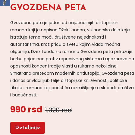
GVOZDENA PETA
Gvozdena peta je jedan od najuticajnijih distopijskih
romana koji je napisao Džek London, vizionarsko delo koje
istražuje teme moći, društvene nejednakosti i
autoritarizma. Kroz priču o svetu kojim vlada moćna
oligarhija, Džek London u romanu Gvozdena peta prikazuje
borbu pojedinca protiv represivnog sistema i upozorava na
opasnosti koncentracije vlasti u rukama nekolicine.
Smatrana pretečom modernih antiutopija, Gvozdena peta
i danas privlači ljubitelje distopijske književnosti, političke
fikcije i romana koji podstiču razmišljanje o slobodi, društvu
i budućnosti.
990 rsd
1.320 rsd
Detaljnije