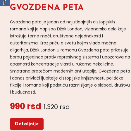
GVOZDENA PETA
Gvozdena peta je jedan od najuticajnijih distopijskih
romana koji je napisao Džek London, vizionarsko delo koje
istražuje teme moći, društvene nejednakosti i
autoritarizma. Kroz priču o svetu kojim vlada moćna
oligarhija, Džek London u romanu Gvozdena peta prikazuje
borbu pojedinca protiv represivnog sistema i upozorava na
opasnosti koncentracije vlasti u rukama nekolicine.
Smatrana pretečom modernih antiutopija, Gvozdena peta
i danas privlači ljubitelje distopijske književnosti, političke
fikcije i romana koji podstiču razmišljanje o slobodi, društvu
i budućnosti.
990 rsd
1.320 rsd
Detaljnije