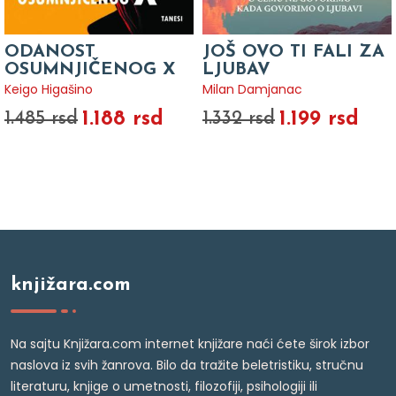
ODANOST
JOŠ OVO TI FALI ZA
OSUMNJIČENOG X
LJUBAV
Keigo Higašino
Milan Damjanac
1.188 rsd
1.199 rsd
1.485 rsd
1.332 rsd
knjižara.com
Na sajtu Knjižara.com internet knjižare naći ćete širok izbor
naslova iz svih žanrova. Bilo da tražite beletristiku, stručnu
literaturu, knjige o umetnosti, filozofiji, psihologiji ili