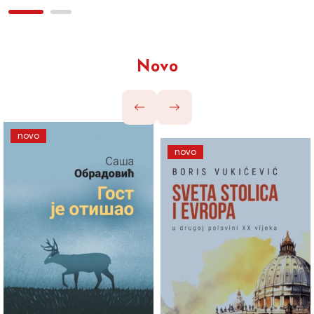
Novo
novo
novo