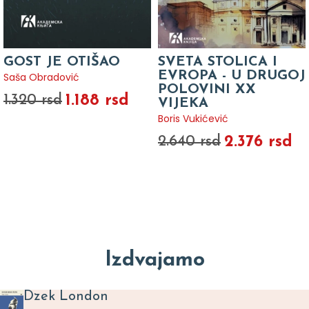
GOST JE OTIŠAO
SVETA STOLICA I
EVROPA - U DRUGOJ
Saša Obradović
POLOVINI XX
1.188 rsd
1.320 rsd
VIJEKA
Boris Vukićević
2.376 rsd
2.640 rsd
Izdvajamo
Dzek London