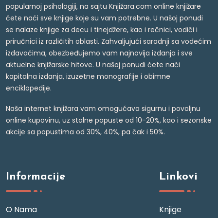
popularnoj psihologiji, na sajtu Knjižara.com online knjižare
ćete naći sve knjige koje su vam potrebne. U našoj ponudi
se nalaze knjige za decu i tinejdžere, kao i rečnici, vodiči i
priručnici iz različitih oblasti. Zahvaljujući saradnji sa vodećim
izdavačima, obezbeđujemo vam najnovija izdanja i sve
aktuelne knjižarske hitove. U našoj ponudi ćete naći
kapitalna izdanja, izuzetne monografije i obimne
enciklopedije.
Naša internet knjižara vam omogućava sigurnu i povoljnu
online kupovinu, uz stalne popuste od 10-20%, kao i sezonske
akcije sa popustima od 30%, 40%, pa čak i 50%.
Informacije
Linkovi
O Nama
Knjige