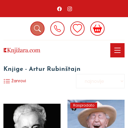
Knjige - Artur Rubinštajn
Žanrovi
Rasprodato