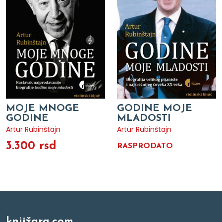
MOJE MNOGE
GODINE MOJE
GODINE
MLADOSTI
Artur Rubinštajn
Artur Rubinštajn
3.300 rsd
RASPRODATO
knjižara.com