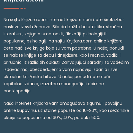
Na sajtu Knjižara.com internet knjižare naći ćete širok izbor
naslova iz svih žanrova. Bilo da tražite beletristiku, stručnu
literaturu, knjige o umetnosti, filozofiji, psihologiji ili
popularnoj psihologiji, na sajtu Knjižara.com online knjižare
ćete naći sve knjige koje su vam potrebne. U našoj ponudi
se nalaze knjige za decu i tinejdžere, kao i rečnici, vodiči i
priručnici iz različitih oblasti. Zahvaljujući saradnji sa vodećim
izdavačima, obezbeđujemo vam najnovija izdanja i sve
aktuelne knjižarske hitove. U našoj ponudi ćete naći
kapitalna izdanja, izuzetne monografije i obimne
enciklopedije.
Naša internet knjižara vam omogućava sigurnu i povoljnu
online kupovinu, uz stalne popuste od 10-20%, kao i sezonske
akcije sa popustima od 30%, 40%, pa čak i 50%.