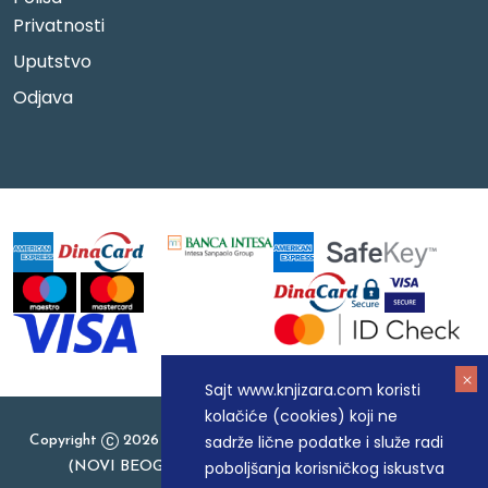
Privatnosti
Uputstvo
Odjava
Sajt www.knjizara.com koristi
kolačiće (cookies) koji ne
sadrže lične podatke i služe radi
Copyright
2026 Knjizara.com - MAKART DOO BEOGRAD
poboljšanja korisničkog iskustva
(NOVI BEOGRAD), PIB: 105184104, MB: 20337524