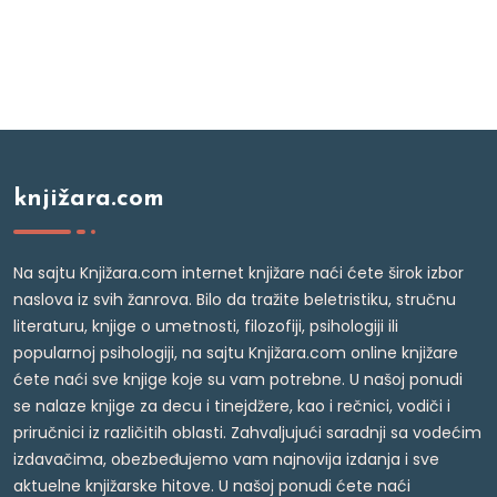
knjižara.com
Na sajtu Knjižara.com internet knjižare naći ćete širok izbor
naslova iz svih žanrova. Bilo da tražite beletristiku, stručnu
literaturu, knjige o umetnosti, filozofiji, psihologiji ili
popularnoj psihologiji, na sajtu Knjižara.com online knjižare
ćete naći sve knjige koje su vam potrebne. U našoj ponudi
se nalaze knjige za decu i tinejdžere, kao i rečnici, vodiči i
priručnici iz različitih oblasti. Zahvaljujući saradnji sa vodećim
izdavačima, obezbeđujemo vam najnovija izdanja i sve
aktuelne knjižarske hitove. U našoj ponudi ćete naći