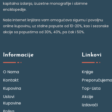
kapitalna izdanja, izuzetne monografije i obimne
enciklopedije.
Naša internet knjižara vam omogućava sigurnu i povoljnu
online kupovinu, uz stalne popuste od 10-20%, kao i sezonske
akcije sa popustima od 30%, 40%, pa čak i 50%.
Informacije
Linkovi
O Nama
Knjige
Kontakt
Preporučujem
Kupovina
Top-Lista
Uslovi
Akcije
Kupovine
Izdavači
Polisa