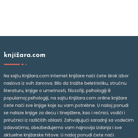
knjižara.com
Na sajtu Knjižara.com internet knjižare naći ćete širok izbor
naslova iz svih žanrova. Bilo da tražite beletristiku, stručnu
literaturu, knjige o umetnosti, filozofiji, psihologiji ili
popularnoj psihologiji, na sajtu Knjižara.com online knjižare
ćete naći sve knjige koje su vam potrebne. U našoj ponudi
se nalaze knjige za decu i tinejdžere, kao i rečnici, vodiči i
priručnici iz različitih oblasti. Zahvaljujući saradnji sa vodećim
izdavačima, obezbeđujemo vam najnovija izdanja i sve
aktuelne knjižarske hitove. U našoj ponudi ćete naći