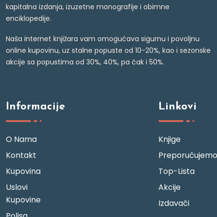
kapitalna izdanja, izuzetne monografije i obimne
enciklopedije.
Naša internet knjižara vam omogućava sigurnu i povoljnu
online kupovinu, uz stalne popuste od 10-20%, kao i sezonske
akcije sa popustima od 30%, 40%, pa čak i 50%.
Informacije
Linkovi
O Nama
Knjige
Kontakt
Preporučujem
Kupovina
Top-Lista
Uslovi
Akcije
Kupovine
Izdavači
Polisa