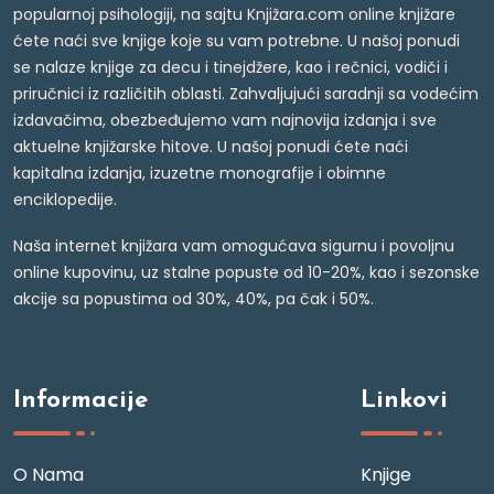
popularnoj psihologiji, na sajtu Knjižara.com online knjižare
ćete naći sve knjige koje su vam potrebne. U našoj ponudi
se nalaze knjige za decu i tinejdžere, kao i rečnici, vodiči i
priručnici iz različitih oblasti. Zahvaljujući saradnji sa vodećim
izdavačima, obezbeđujemo vam najnovija izdanja i sve
aktuelne knjižarske hitove. U našoj ponudi ćete naći
kapitalna izdanja, izuzetne monografije i obimne
enciklopedije.
Naša internet knjižara vam omogućava sigurnu i povoljnu
online kupovinu, uz stalne popuste od 10-20%, kao i sezonske
akcije sa popustima od 30%, 40%, pa čak i 50%.
Informacije
Linkovi
O Nama
Knjige