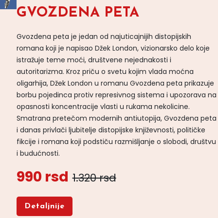
GVOZDENA PETA
Gvozdena peta je jedan od najuticajnijih distopijskih
romana koji je napisao Džek London, vizionarsko delo koje
istražuje teme moći, društvene nejednakosti i
autoritarizma. Kroz priču o svetu kojim vlada moćna
oligarhija, Džek London u romanu Gvozdena peta prikazuje
borbu pojedinca protiv represivnog sistema i upozorava na
opasnosti koncentracije vlasti u rukama nekolicine.
Smatrana pretečom modernih antiutopija, Gvozdena peta
i danas privlači ljubitelje distopijske književnosti, političke
fikcije i romana koji podstiču razmišljanje o slobodi, društvu
i budućnosti.
990 rsd
1.320 rsd
Detaljnije