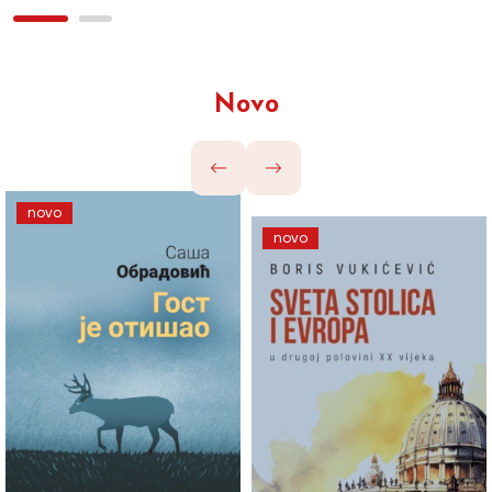
Novo
novo
novo