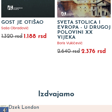
GOST JE OTIŠAO
SVETA STOLICA I
EVROPA - U DRUGOJ
Saša Obradović
POLOVINI XX
1.188 rsd
1.320 rsd
VIJEKA
Boris Vukićević
2.376 rsd
2.640 rsd
Izdvajamo
Dzek London