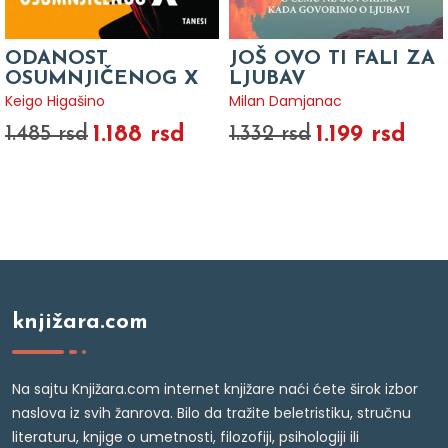
ODANOST
JOŠ OVO TI FALI ZA
OSUMNJIČENOG X
LJUBAV
Keigo Higašino
Milan Damjanac
1.188 rsd
1.199 rsd
1.485 rsd
1.332 rsd
knjižara.com
Na sajtu Knjižara.com internet knjižare naći ćete širok izbor
naslova iz svih žanrova. Bilo da tražite beletristiku, stručnu
literaturu, knjige o umetnosti, filozofiji, psihologiji ili