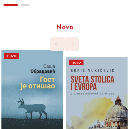
Novo
novo
novo