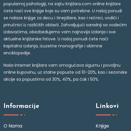
popularnoj psihologiji, na sajtu Knjižara.com online knjižare
ćete naći sve knjige koje su vam potrebne. U našoj ponudi
se nalaze knjige za decu i tinejdžere, kao i rečnici, vodiči i
priručnici iz različitih oblasti. Zahvaljujući saradnji sa vodećim
izdavačima, obezbeđujemo vam najnovija izdanja i sve
aktuelne knjižarske hitove. U našoj ponudi ćete naći
kapitalna izdanja, izuzetne monografije i obimne
enciklopedije.
Naša internet knjižara vam omogućava sigurnu i povoljnu
online kupovinu, uz stalne popuste od 10-20%, kao i sezonske
akcije sa popustima od 30%, 40%, pa čak i 50%.
Informacije
Linkovi
O Nama
Knjige