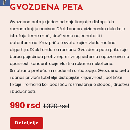
GVOZDENA PETA
Gvozdena peta je jedan od najuticajnijih distopijskih
romana koji je napisao Džek London, vizionarsko delo koje
istražuje teme moći, društvene nejednakosti i
autoritarizma. Kroz priču o svetu kojim vlada moćna
oligarhija, Džek London u romanu Gvozdena peta prikazuje
borbu pojedinca protiv represivnog sistema i upozorava na
opasnosti koncentracije vlasti u rukama nekolicine.
Smatrana pretečom modernih antiutopija, Gvozdena peta
i danas privlači ljubitelje distopijske književnosti, političke
fikcije i romana koji podstiču razmišljanje o slobodi, društvu
i budućnosti.
990 rsd
1.320 rsd
Detaljnije