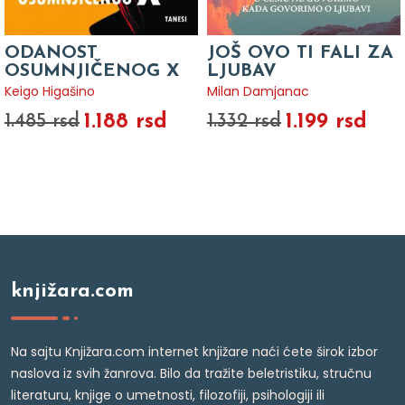
ODANOST
JOŠ OVO TI FALI ZA
OSUMNJIČENOG X
LJUBAV
Keigo Higašino
Milan Damjanac
1.188 rsd
1.199 rsd
1.485 rsd
1.332 rsd
knjižara.com
Na sajtu Knjižara.com internet knjižare naći ćete širok izbor
naslova iz svih žanrova. Bilo da tražite beletristiku, stručnu
literaturu, knjige o umetnosti, filozofiji, psihologiji ili