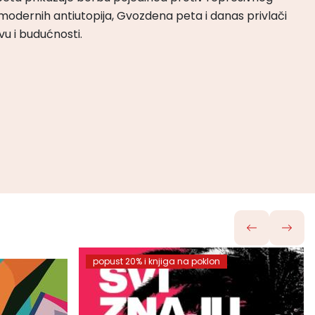
da koji ga oblikuje, dok Paolo Sorentino još jednom
popust 20% i knjiga na poklon