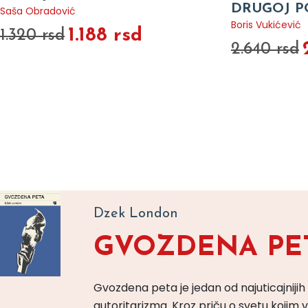
DRUGOJ POLOVINI XX VIJEKA
IDENTITET
Boris Vukićević
Kristina Stevano
2.376 rsd
1
2.640 rsd
1.980 rsd
Paolo Sorentino
PARTENOPA
"Partenopa“ Paola Sorentina nije samo 
prepoznatljivom stilu, Paolo Sorentino u