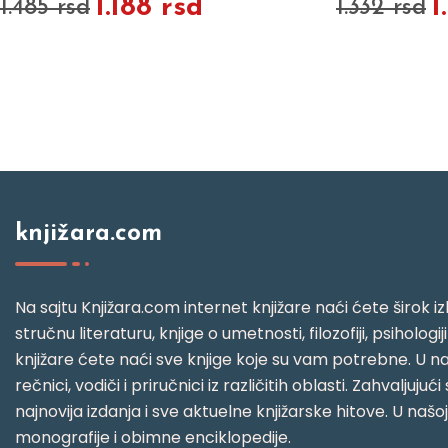
1.199 rsd
1.332 rsd
1.298 rsd
knjižara.com
Na sajtu Knjižara.com internet knjižare naći ćete širok izb
stručnu literaturu, knjige o umetnosti, filozofiji, psihologij
knjižare ćete naći sve knjige koje su vam potrebne. U naš
rečnici, vodiči i priručnici iz različitih oblasti. Zahval
najnovija izdanja i sve aktuelne knjižarske hitove. U našo
monografije i obimne enciklopedije.