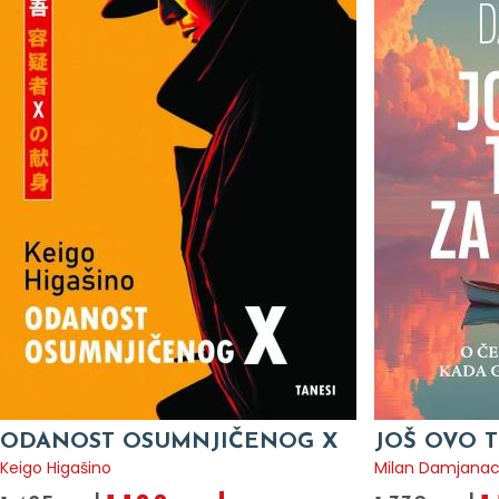
JOŠ OVO TI FALI ZA LJUBAV
LETO BEZ
Milan Damjanac
Siri Hustvet