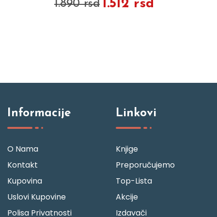
1.160 rsd
1.450 rsd
Informacije
Linkovi
O Nama
Knjige
Kontakt
Preporučujemo
Kupovina
Top-Lista
Uslovi Kupovine
Akcije
Polisa Privatnosti
Izdavači