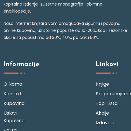
kapitalna izdanja, izuzetne monografije i obimne
enciklopedije.
Naša internet knjižara vam omogućava sigurnu i povoljnu
online kupovinu, uz stalne popuste od 10-20%, kao i sezonske
akcije sa popustima od 30%, 40%, pa čak i 50%.
Informacije
Linkovi
O Nama
Knjige
Kontakt
Preporučujem
Kupovina
Top-Lista
Uslovi
Akcije
Kupovine
Izdavači
Polisa