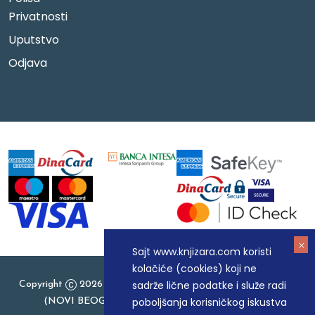
Privatnosti
Uputstvo
Odjava
Sajt www.knjizara.com koristi
kolačiće (cookies) koji ne
sadrže lične podatke i služe radi
Copyright
2026 Knjizara.com - MAKART DOO BEOGRAD
poboljšanja korisničkog iskustva
(NOVI BEOGRAD), PIB: 105184104, MB: 20337524