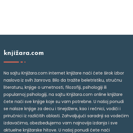
knjižara.com
Na sajtu Knjižara.com internet knjižare naći ćete širok izbor
naslova iz svih žanrova. Bilo da tražite beletristiku, stručnu
literaturu, knjige o umetnosti, filozofiji, psihologiji ili
popularnoj psihologiji, na sajtu Knjižara.com online knjižare
ćete naći sve knjige koje su vam potrebne. U našoj ponudi
se nalaze knjige za decu i tinejdžere, kao i rečnici, vodiči i
priručnici iz različitih oblasti. Zahvaljujući saradnji sa vodećim
izdavačima, obezbeđujemo vam najnovija izdanja i sve
aktuelne knjižarske hitove. U našoj ponudi ćete naći