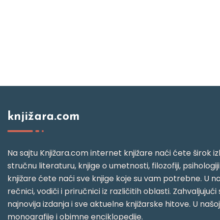
knjižara.com
Na sajtu Knjižara.com internet knjižare naći ćete širok izb
stručnu literaturu, knjige o umetnosti, filozofiji, psihologij
knjižare ćete naći sve knjige koje su vam potrebne. U naš
rečnici, vodiči i priručnici iz različitih oblasti. Zahval
najnovija izdanja i sve aktuelne knjižarske hitove. U našo
monografije i obimne enciklopedije.