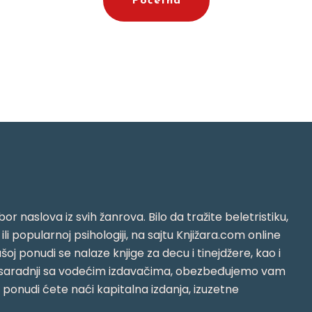
Početna
or naslova iz svih žanrova. Bilo da tražite beletristiku,
i ili popularnoj psihologiji, na sajtu Knjižara.com online
oj ponudi se nalaze knjige za decu i tinejdžere, kao i
jujući saradnji sa vodećim izdavačima, obezbeđujemo vam
j ponudi ćete naći kapitalna izdanja, izuzetne