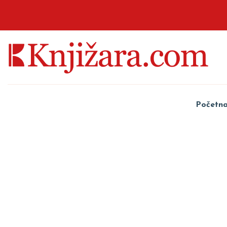
Početn