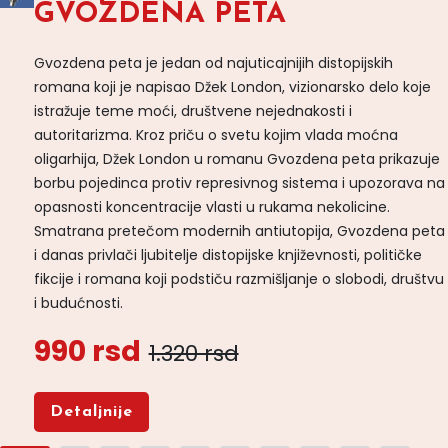
GVOZDENA PETA
Gvozdena peta je jedan od najuticajnijih distopijskih
romana koji je napisao Džek London, vizionarsko delo koje
istražuje teme moći, društvene nejednakosti i
autoritarizma. Kroz priču o svetu kojim vlada moćna
oligarhija, Džek London u romanu Gvozdena peta prikazuje
borbu pojedinca protiv represivnog sistema i upozorava na
opasnosti koncentracije vlasti u rukama nekolicine.
Smatrana pretečom modernih antiutopija, Gvozdena peta
i danas privlači ljubitelje distopijske književnosti, političke
fikcije i romana koji podstiču razmišljanje o slobodi, društvu
i budućnosti.
990 rsd
1.320 rsd
Detaljnije