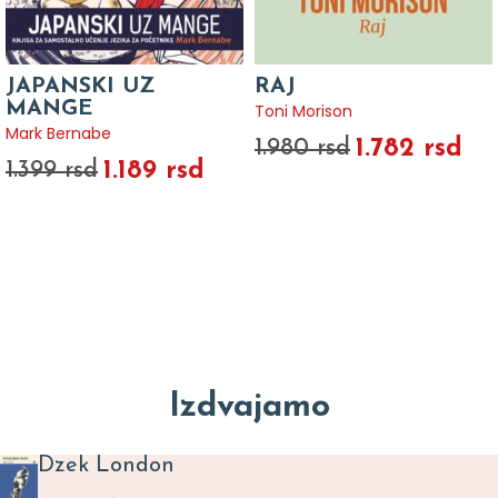
JAPANSKI UZ
RAJ
MANGE
Toni Morison
Mark Bernabe
1.782 rsd
1.980 rsd
1.189 rsd
1.399 rsd
Izdvajamo
Dzek London