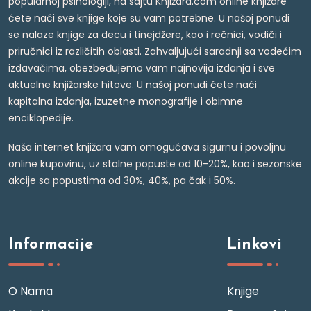
popularnoj psihologiji, na sajtu Knjižara.com online knjižare
ćete naći sve knjige koje su vam potrebne. U našoj ponudi
se nalaze knjige za decu i tinejdžere, kao i rečnici, vodiči i
priručnici iz različitih oblasti. Zahvaljujući saradnji sa vodećim
izdavačima, obezbeđujemo vam najnovija izdanja i sve
aktuelne knjižarske hitove. U našoj ponudi ćete naći
kapitalna izdanja, izuzetne monografije i obimne
enciklopedije.
Naša internet knjižara vam omogućava sigurnu i povoljnu
online kupovinu, uz stalne popuste od 10-20%, kao i sezonske
akcije sa popustima od 30%, 40%, pa čak i 50%.
Informacije
Linkovi
O Nama
Knjige