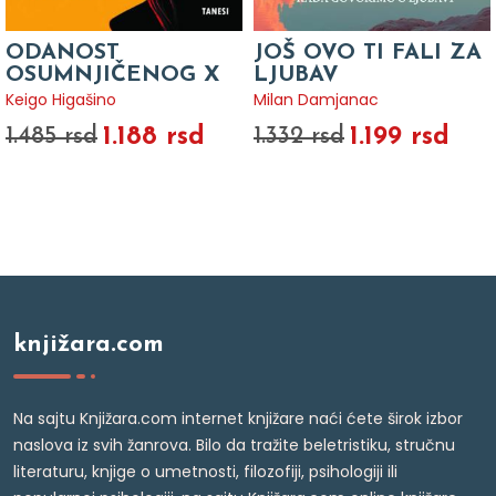
ODANOST
JOŠ OVO TI FALI ZA
OSUMNJIČENOG X
LJUBAV
Keigo Higašino
Milan Damjanac
1.188 rsd
1.199 rsd
1.485 rsd
1.332 rsd
knjižara.com
Na sajtu Knjižara.com internet knjižare naći ćete širok izbor
naslova iz svih žanrova. Bilo da tražite beletristiku, stručnu
literaturu, knjige o umetnosti, filozofiji, psihologiji ili