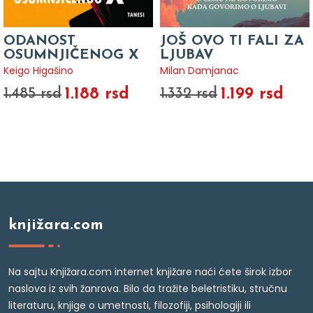
ODANOST
JOŠ OVO TI FALI ZA
OSUMNJIČENOG X
LJUBAV
Keigo Higašino
Milan Damjanac
1.188 rsd
1.199 rsd
1.485 rsd
1.332 rsd
knjižara.com
Na sajtu Knjižara.com internet knjižare naći ćete širok izbor
naslova iz svih žanrova. Bilo da tražite beletristiku, stručnu
literaturu, knjige o umetnosti, filozofiji, psihologiji ili