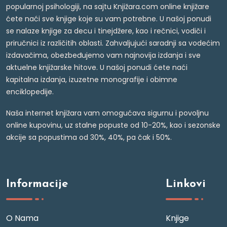
popularnoj psihologiji, na sajtu Knjižara.com online knjižare
ćete naći sve knjige koje su vam potrebne. U našoj ponudi
se nalaze knjige za decu i tinejdžere, kao i rečnici, vodiči i
priručnici iz različitih oblasti. Zahvaljujući saradnji sa vodećim
izdavačima, obezbeđujemo vam najnovija izdanja i sve
aktuelne knjižarske hitove. U našoj ponudi ćete naći
kapitalna izdanja, izuzetne monografije i obimne
enciklopedije.
Naša internet knjižara vam omogućava sigurnu i povoljnu
online kupovinu, uz stalne popuste od 10-20%, kao i sezonske
akcije sa popustima od 30%, 40%, pa čak i 50%.
Informacije
Linkovi
O Nama
Knjige