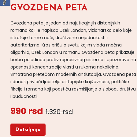
GVOZDENA PETA
Gvozdena peta je jedan od najuticajnijih distopijskih
romana koji je napisao Džek London, vizionarsko delo koje
istražuje teme moći, društvene nejednakosti i
autoritarizma. Kroz priču o svetu kojim vlada moćna
oligarhija, Džek London u romanu Gvozdena peta prikazuje
borbu pojedinca protiv represivnog sistema i upozorava na
opasnosti koncentracije vlasti u rukama nekolicine.
Smatrana pretečom modernih antiutopija, Gvozdena peta
i danas privlači ljubitelje distopijske književnosti, političke
fikcije i romana koji podstiču razmišljanje o slobodi, društvu
i budućnosti.
990 rsd
1.320 rsd
Detaljnije