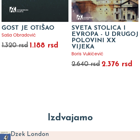
GOST JE OTIŠAO
SVETA STOLICA I
EVROPA - U DRUGOJ
Saša Obradović
POLOVINI XX
1.188 rsd
1.320 rsd
VIJEKA
Boris Vukićević
2.376 rsd
2.640 rsd
Izdvajamo
Dzek London