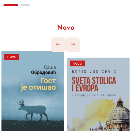
Novo
novo
novo