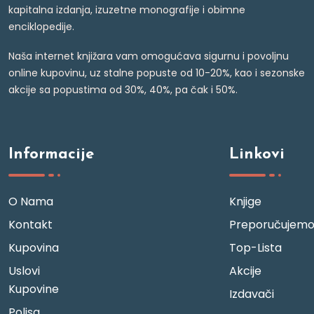
kapitalna izdanja, izuzetne monografije i obimne
enciklopedije.
Naša internet knjižara vam omogućava sigurnu i povoljnu
online kupovinu, uz stalne popuste od 10-20%, kao i sezonske
akcije sa popustima od 30%, 40%, pa čak i 50%.
Informacije
Linkovi
O Nama
Knjige
Kontakt
Preporučujem
Kupovina
Top-Lista
Uslovi
Akcije
Kupovine
Izdavači
Polisa