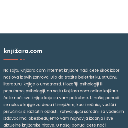
knjižara.com
Na sajtu Knjižara.com internet knjižare naći ćete širok izbor
naslova iz svih žanrova. Bilo da tražite beletristiku, stručnu
literaturu, knjige o umetnosti, filozofiji, psihologiji ili
popularnoj psihologiji, na sajtu Knjižara.com online knjižare
ćete naći sve knjige koje su vam potrebne. U našoj ponudi
se nalaze knjige za decu i tinejdžere, kao i rečnici, vodiči i
priručnici iz različitih oblasti. Zahvaljujući saradnji sa vodećim
izdavačima, obezbeđujemo vam najnovija izdanja i sve
aktuelne knjižarske hitove. U našoj ponudi ćete naći