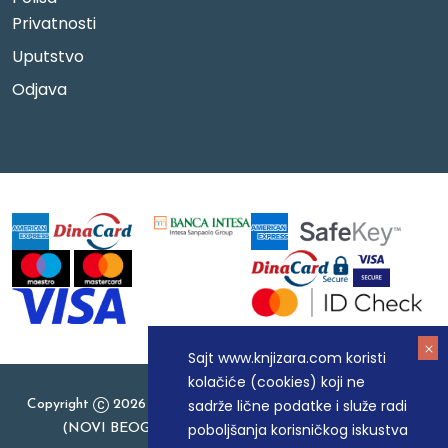
Privatnosti
Uputstvo
Odjava
Sajt www.knjizara.com koristi
kolačiće (cookies) koji ne
sadrže lične podatke i služe radi
Copyright
2026 Knjizara.com - MAKART DOO BEOGRAD
poboljšanja korisničkog iskustva
(NOVI BEOGRAD), PIB: 105184104, MB: 20337524