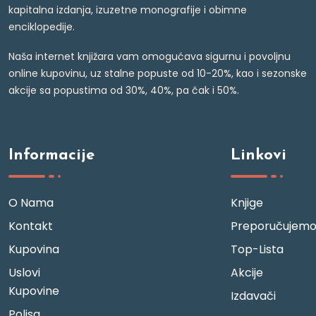
kapitalna izdanja, izuzetne monografije i obimne
enciklopedije.
Naša internet knjižara vam omogućava sigurnu i povoljnu
online kupovinu, uz stalne popuste od 10-20%, kao i sezonske
akcije sa popustima od 30%, 40%, pa čak i 50%.
Informacije
Linkovi
O Nama
Knjige
Kontakt
Preporučujem
Kupovina
Top-Lista
Uslovi
Akcije
Kupovine
Izdavači
Polisa