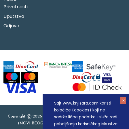
Privatnosti
Uputstvo
Odjava
Sajt www.knjizara.com koristi
kolačiće (cookies) koji ne
sadrže lične podatke i služe radi
Copyright
2026 Knjizara.com - MAKART DOO BEOGRAD
poboljšanja korisničkog iskustva
(NOVI BEOGRAD), PIB: 105184104, MB: 20337524