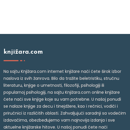
knjižara.com
Na sajtu Knjižara.com internet knjižare naći ćete širok izbor
naslova iz svih žanrova. Bilo da tražite beletristiku, stručnu
literaturu, knjige o umetnosti, filozofiji, psihologiji ili
popularnoj psihologiji, na sajtu Knjižara.com online knjižare
ćete naći sve knjige koje su vam potrebne. U našoj ponudi
se nalaze knjige za decu i tinejdžere, kao i rečnici, vodiči i
priručnici iz različitih oblasti. Zahvaljujući saradnji sa vodećim
izdavačima, obezbeđujemo vam najnovija izdanja i sve
aktuelne knjižarske hitove. U našoj ponudi ćete naći