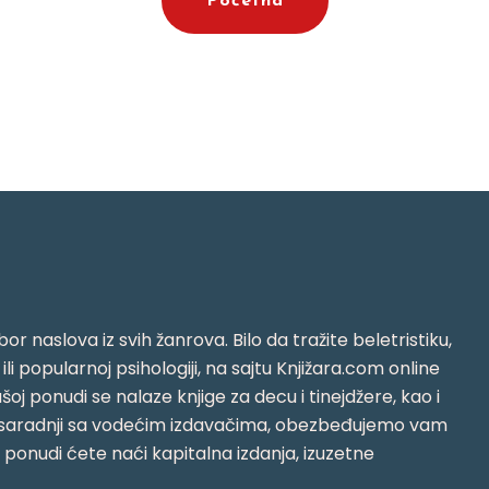
Početna
or naslova iz svih žanrova. Bilo da tražite beletristiku,
i ili popularnoj psihologiji, na sajtu Knjižara.com online
oj ponudi se nalaze knjige za decu i tinejdžere, kao i
jujući saradnji sa vodećim izdavačima, obezbeđujemo vam
j ponudi ćete naći kapitalna izdanja, izuzetne