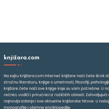
knjižara.com
Na sajtu Knjižara.com internet knjižare naći ćete širok izb
stručnu literaturu, knjige o umetnosti, filozofiji, psihologij
knjižare ćete naći sve knjige koje su vam potrebne. U naš
rečnici, vodiči i priručnici iz različitih oblasti. Zahval
najnovija izdanja i sve aktuelne knjižarske hitove. U našo
monografije i obimne enciklopedije.