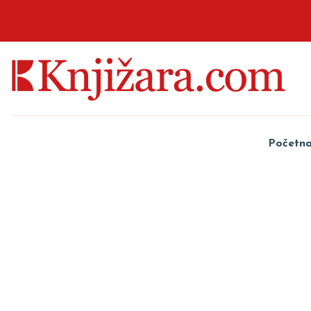
Početn