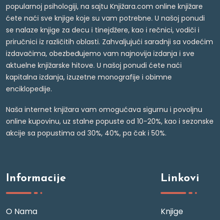
popularnoj psihologiji, na sajtu Knjižara.com online knjižare
ćete naći sve knjige koje su vam potrebne. U našoj ponudi
se nalaze knjige za decu i tinejdžere, kao i rečnici, vodiči i
priručnici iz različitih oblasti. Zahvaljujući saradnji sa vodećim
izdavačima, obezbeđujemo vam najnovija izdanja i sve
aktuelne knjižarske hitove. U našoj ponudi ćete naći
kapitalna izdanja, izuzetne monografije i obimne
enciklopedije.
Naša internet knjižara vam omogućava sigurnu i povoljnu
online kupovinu, uz stalne popuste od 10-20%, kao i sezonske
akcije sa popustima od 30%, 40%, pa čak i 50%.
Informacije
Linkovi
O Nama
Knjige