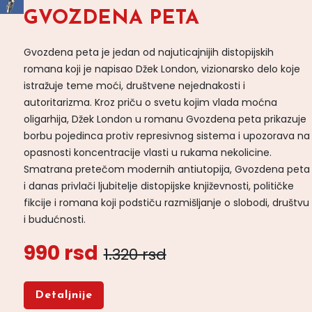
GVOZDENA PETA
Gvozdena peta je jedan od najuticajnijih distopijskih
romana koji je napisao Džek London, vizionarsko delo koje
istražuje teme moći, društvene nejednakosti i
autoritarizma. Kroz priču o svetu kojim vlada moćna
oligarhija, Džek London u romanu Gvozdena peta prikazuje
borbu pojedinca protiv represivnog sistema i upozorava na
opasnosti koncentracije vlasti u rukama nekolicine.
Smatrana pretečom modernih antiutopija, Gvozdena peta
i danas privlači ljubitelje distopijske književnosti, političke
fikcije i romana koji podstiču razmišljanje o slobodi, društvu
i budućnosti.
990 rsd
1.320 rsd
Detaljnije