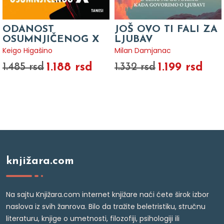
ODANOST
JOŠ OVO TI FALI ZA
OSUMNJIČENOG X
LJUBAV
Keigo Higašino
Milan Damjanac
1.188 rsd
1.199 rsd
1.485 rsd
1.332 rsd
knjižara.com
Na sajtu Knjižara.com internet knjižare naći ćete širok izbor
naslova iz svih žanrova. Bilo da tražite beletristiku, stručnu
literaturu, knjige o umetnosti, filozofiji, psihologiji ili