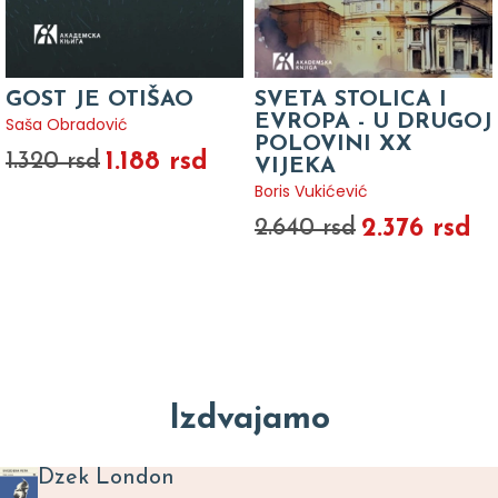
GOST JE OTIŠAO
SVETA STOLICA I
EVROPA - U DRUGOJ
Saša Obradović
POLOVINI XX
1.188 rsd
1.320 rsd
VIJEKA
Boris Vukićević
2.376 rsd
2.640 rsd
Izdvajamo
Dzek London