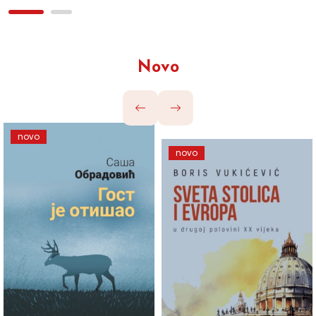
Novo
novo
novo